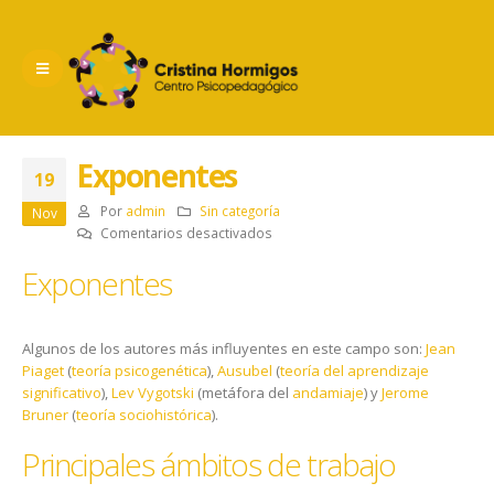
Exponentes
19
Por
admin
Sin categoría
Nov
en
Comentarios desactivados
Exponentes
Exponentes
Algunos de los autores más influyentes en este campo son:
Jean
Piaget
(
teoría psicogenética
),
Ausubel
(
teoría del aprendizaje
significativo
),
Lev Vygotski
(metáfora del
andamiaje
) y
Jerome
Bruner
(
teoría sociohistórica
).
Principales ámbitos de trabajo