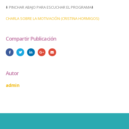
HORMIGOS
⬇️ PINCHAR ABAJO PARA ESCUCHAR EL PROGRAMA⬇️
SOBRE
LA
CHARLA SOBRE LA MOTIVACIÓN (CRISTINA HORMIGOS)
MOTIVACIÓN
EN
LAS
AULAS
Compartir Publicación
Y
EN
CASA.
Autor
admin