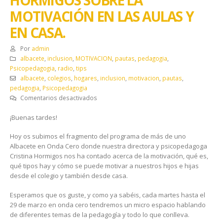
MOTIVACIÓN EN LAS AULAS Y
EN CASA.
Por
admin
albacete
,
inclusion
,
MOTIVACION
,
pautas
,
pedagogia
,
Psicopedagogia
,
radio
,
tips
albacete
,
colegios
,
hogares
,
inclusion
,
motivacion
,
pautas
,
pedagogia
,
Psicopedagogia
en
Comentarios desactivados
PROGRAMA
¡Buenas tardes!
MÁS
DE
Hoy os subimos el fragmento del programa de más de uno
UNO
Albacete en Onda Cero donde nuestra directora y psicopedagoga
(ONDACERO)
Cristina Hormigos nos ha contado acerca de la motivación, qué es,
ALBACETE
qué tipos hay y cómo se puede motivar a nuestros hijos e hijas
EL
desde el colegio y también desde casa.
8-
2-
Esperamos que os guste, y como ya sabéis, cada martes hasta el
2022
29 de marzo en onda cero tendremos un micro espacio hablando
CON
de diferentes temas de la pedagogía y todo lo que conlleva.
CRISTINA