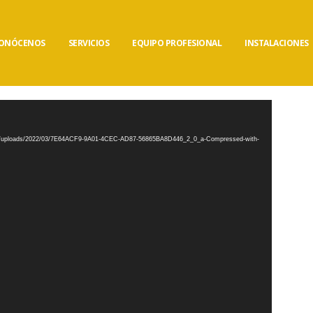
ONÓCENOS
SERVICIOS
EQUIPO PROFESIONAL
INSTALACIONES
tent/uploads/2022/03/7E64ACF9-9A01-4CEC-AD87-56865BA8D446_2_0_a-Compressed-with-