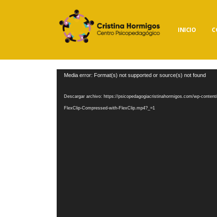
INICIO
C
Reproductor
Media error: Format(s) not supported or source(s) not found
de
vídeo
Descargar archivo: https://psicopedagogiacristinahormigos.com/wp-con
FlexClip-Compressed-with-FlexClip.mp4?_=1