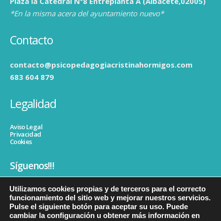
Plaza la Catedral Nº8 Entreplanta A (Albacete,02005)
*En la misma acera del ayuntamiento nuevo*
Contacto
contacto@psicopedagogiacristinahormigos.com
683 604 879
Legalidad
Aviso Legal
Privacidad
Cookies
Síguenos!!!
Utilizamos cookies propias y de terceros para el correcto
funcionamiento del sitio web y mejorar nuestros servicios.
Pulse el siguiente botón para aceptar su uso. Puede
cambiar la configuración u obtener más información en