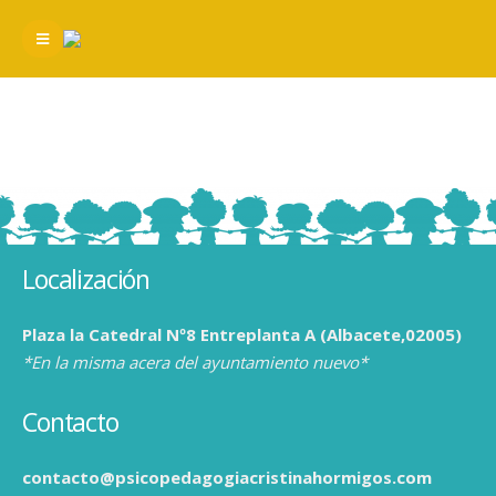
Localización
Plaza la Catedral Nº8 Entreplanta A (Albacete,02005)
*En la misma acera del ayuntamiento nuevo*
Contacto
contacto@psicopedagogiacristinahormigos.com