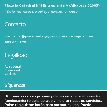
Plaza la Catedral Nº8 Entreplanta A (Albacete,02005)
*En la misma acera del ayuntamiento nuevo*
Contacto
contacto@psicopedagogiacristinahormigos.com
683 604 879
Legalidad
Aviso Legal
Privacidad
Cookies
Síguenos!!!
Utilizamos cookies propias y de terceros para el correcto
funcionamiento del sitio web y mejorar nuestros servicios.
Pulse el siguiente botón para aceptar su uso. Puede