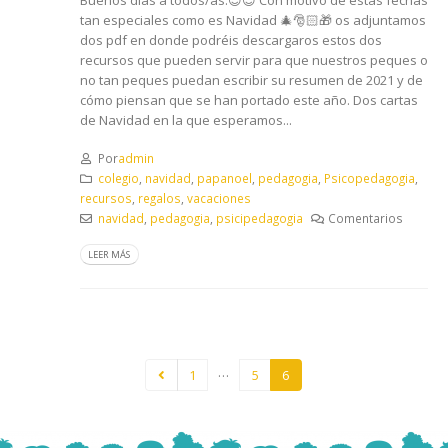
tan especiales como es Navidad 🎄🎅🏻🎁 os adjuntamos
dos pdf en donde podréis descargaros estos dos
recursos que pueden servir para que nuestros peques o
no tan peques puedan escribir su resumen de 2021 y de
cómo piensan que se han portado este año. Dos cartas
de Navidad en la que esperamos...
Por
admin
colegio
,
navidad
,
papanoel
,
pedagogia
,
Psicopedagogia
,
recursos
,
regalos
,
vacaciones
navidad
,
pedagogia
,
psicipedagogia
Comentarios
LEER MÁS
…
1
5
6