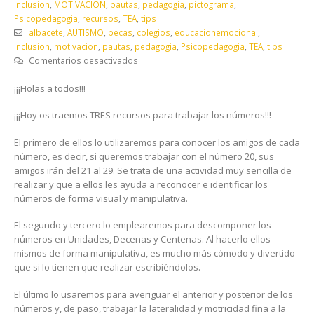
inclusion
,
MOTIVACION
,
pautas
,
pedagogia
,
pictograma
,
Psicopedagogia
,
recursos
,
TEA
,
tips
albacete
,
AUTISMO
,
becas
,
colegios
,
educacionemocional
,
inclusion
,
motivacion
,
pautas
,
pedagogia
,
Psicopedagogia
,
TEA
,
tips
en
Comentarios desactivados
RECURSOS
¡¡¡Holas a todos!!!
PARA
TRABAJAR
¡¡¡Hoy os traemos TRES recursos para trabajar los números!!!
LOS
NÚMEROS
El primero de ellos lo utilizaremos para conocer los amigos de cada
número, es decir, si queremos trabajar con el número 20, sus
amigos irán del 21 al 29. Se trata de una actividad muy sencilla de
realizar y que a ellos les ayuda a reconocer e identificar los
números de forma visual y manipulativa.
El segundo y tercero lo emplearemos para descomponer los
números en Unidades, Decenas y Centenas. Al hacerlo ellos
mismos de forma manipulativa, es mucho más cómodo y divertido
que si lo tienen que realizar escribiéndolos.
El último lo usaremos para averiguar el anterior y posterior de los
números y, de paso, trabajar la lateralidad y motricidad fina a la