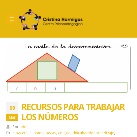
RECURSOS PARA TRABAJAR
09
LOS NÚMEROS
Mar
Por
admin
albacete
,
autismo
,
becas
,
colegio
,
dificultaddeaprendizaje
,