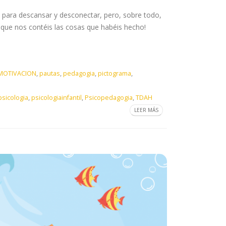
 para descansar y desconectar, pero, sobre todo,
que nos contéis las cosas que habéis hecho!
MOTIVACION
,
pautas
,
pedagogia
,
pictograma
,
psicologia
,
psicologiainfantil
,
Psicopedagogia
,
TDAH
LEER MÁS