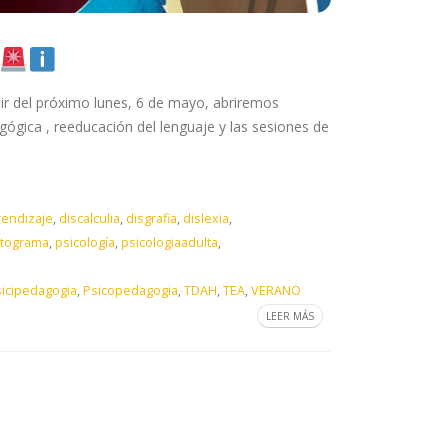
tir del próximo lunes, 6 de mayo, abriremos
gógica , reeducación del lenguaje y las sesiones de
rendizaje
,
discalculia
,
disgrafia
,
dislexia
,
ctograma
,
psicología
,
psicologiaadulta
,
icipedagogia
,
Psicopedagogia
,
TDAH
,
TEA
,
VERANO
LEER MÁS