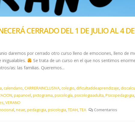
ANECERÁ CERRADO DEL 1 DE JULIO AL 4 
io daremos por cerrado otro curso lleno de emociones, lleno de mo
e inigualables.
Se trata de un curso en el que nos sentimos enorm
tros/as: las familias. Queremos...
a
,
calendario
,
CARRERAINCLUSIVA
,
colegio
,
dificultaddeaprendizaje
,
discalcu
VACION
,
papanoel
,
pictograma
,
psicología
,
psicologiaadulta
,
Psicopedagogia
es
,
VERANO
ocional
,
neae
,
pedagogia
,
psicologia
,
TDAH
,
TEA
Comentarios