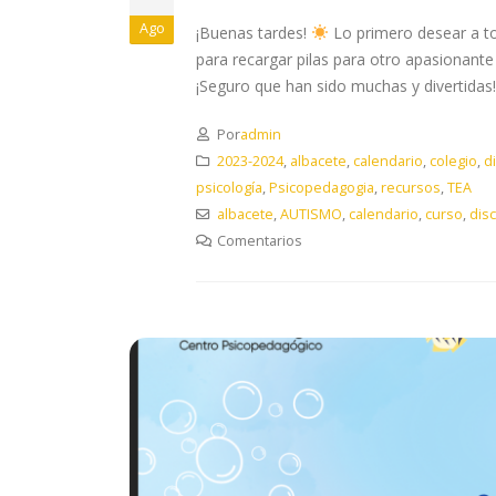
Ago
¡Buenas tardes!
Lo primero desear a to
para recargar pilas para otro apasionan
¡Seguro que han sido muchas y divertidas! 
Por
admin
2023-2024
,
albacete
,
calendario
,
colegio
,
d
psicología
,
Psicopedagogia
,
recursos
,
TEA
albacete
,
AUTISMO
,
calendario
,
curso
,
disc
Comentarios