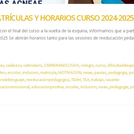
TRÍCULAS Y HORARIOS CURSO 2024-2025
on el final del curso a la vuelta de la esquina, informamos que a par
2025 Se abrirán horarios tanto para las sesiones de reeducación peda
as
,
calabaza
,
calendario
,
CARRERAINCLUSIVA
,
colegio
,
curso
,
dificultaddeap
leo
,
escolar
,
inclusion
,
matricula
,
MOTIVACION
,
neae
,
pautas
,
pedagogia
,
pi
ondellenguaje
,
reeducacionpedagogica
,
TDAH
,
TEA
,
trabajo
,
vacante
cacionemocional
,
educacionpositiva
,
escolar
,
inclusion
,
neae
,
pedagogia
,
ps