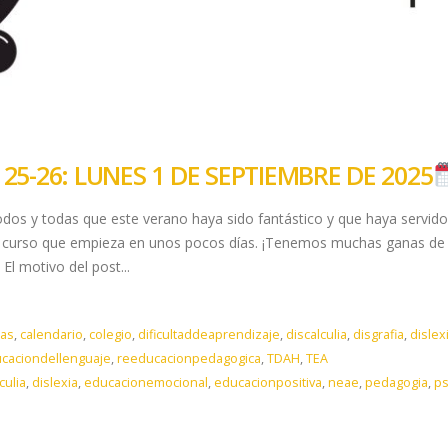
25-26: LUNES 1 DE SEPTIEMBRE DE 2025
dos y todas que este verano haya sido fantástico y que haya servido
te curso que empieza en unos pocos días. ¡Tenemos muchas ganas de 
El motivo del post...
as
,
calendario
,
colegio
,
dificultaddeaprendizaje
,
discalculia
,
disgrafia
,
dislex
caciondellenguaje
,
reeducacionpedagogica
,
TDAH
,
TEA
culia
,
dislexia
,
educacionemocional
,
educacionpositiva
,
neae
,
pedagogia
,
ps