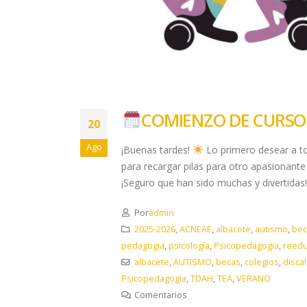
​COMIENZO DE CURSO 
20
Ago
¡Buenas tardes!
Lo primero desear a to
para recargar pilas para otro apasionan
¡Seguro que han sido muchas y divertidas! 
Por
admin
2025-2026
,
ACNEAE
,
albacete
,
autismo
,
bec
pedagogia
,
psicología
,
Psicopedagogia
,
reedu
albacete
,
AUTISMO
,
becas
,
colegios
,
discal
Psicopedagogia
,
TDAH
,
TEA
,
VERANO
Comentarios