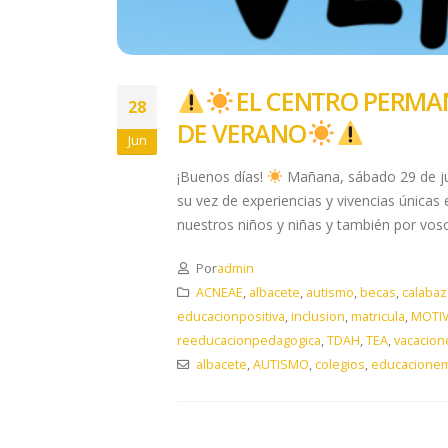
​ EL CENTRO PERM
28
DE VERANO
Jun
¡Buenos días!
Mañana, sábado 29 de jun
su vez de experiencias y vivencias únicas 
nuestros niños y niñas y también por voso
Por
admin
ACNEAE
,
albacete
,
autismo
,
becas
,
calabaz
educacionpositiva
,
inclusion
,
matricula
,
MOTI
reeducacionpedagogica
,
TDAH
,
TEA
,
vacacion
albacete
,
AUTISMO
,
colegios
,
educacionem