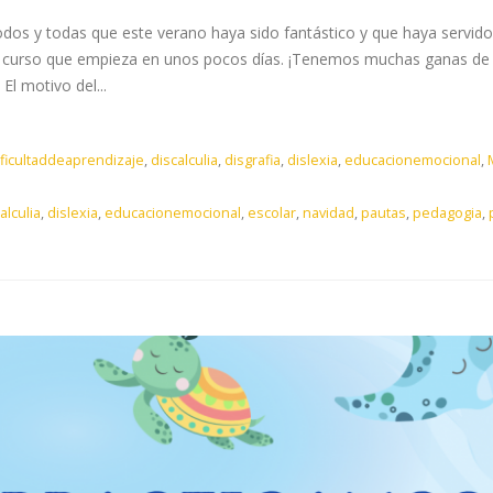
dos y todas que este verano haya sido fantástico y que haya servido
te curso que empieza en unos pocos días. ¡Tenemos muchas ganas de 
El motivo del...
ificultaddeaprendizaje
,
discalculia
,
disgrafia
,
dislexia
,
educacionemocional
,
alculia
,
dislexia
,
educacionemocional
,
escolar
,
navidad
,
pautas
,
pedagogia
,