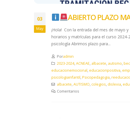
ABIERTO PLAZO MA
03
May
¡Hola! Con la entrada del mes de mayo y c
horarios y matrículas para el curso 2024-
psicología Abrimos plazo para...
Por
admin
2023-2024
,
ACNEAE
,
albacete
,
autismo
,
bec
educacionemocional
,
educacionpositiva
,
emp
psicologiainfantil
,
Psicopedagogia
,
reeducaci
albacete
,
AUTISMO
,
colegios
,
dislexia
,
edu
Comentarios