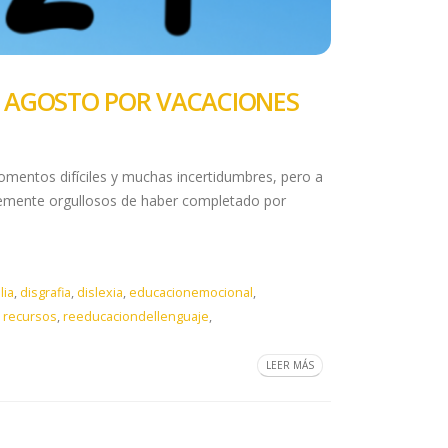
DE AGOSTO POR VACACIONES
mentos difíciles y muchas incertidumbres, pero a
emente orgullosos de haber completado por
lia
,
disgrafia
,
dislexia
,
educacionemocional
,
,
recursos
,
reeducaciondellenguaje
,
LEER MÁS