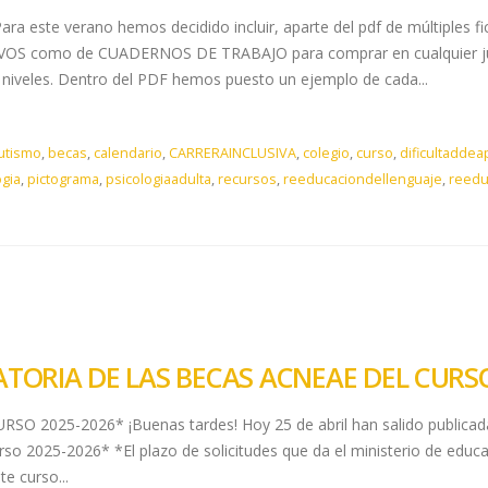
Para este verano hemos decidido incluir, aparte del pdf de múltiples
 como de CUADERNOS DE TRABAJO para comprar en cualquier juguete
 niveles. Dentro del PDF hemos puesto un ejemplo de cada...
utismo
,
becas
,
calendario
,
CARRERAINCLUSIVA
,
colegio
,
curso
,
dificultaddea
gia
,
pictograma
,
psicologiaadulta
,
recursos
,
reeducaciondellenguaje
,
reedu
TORIA DE LAS BECAS ACNEAE DEL CURSO
2025-2026* ¡Buenas tardes! Hoy 25 de abril han salido publicada
rso 2025-2026* *El plazo de solicitudes que da el ministerio de educa
e curso...