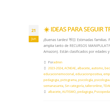
☀️​ IDEAS PARA SEGUIR 
21
Jun
¡Buenas tardes! 👋🏻 Estimadas familias. 
amplia tanto de RECURSOS MANIPULATIVOS
Amazon). Están clasificados por edades y
Por
admin
2023-2024
,
ACNEAE
,
albacete
,
autismo
,
bec
educacionemocional
,
educacionpositiva
,
emp
pedagogia
,
pictograma
,
psicología
,
psicologia
semanasanta
,
Sin categoría
,
talleronline
,
TDA
albacete
,
AUTISMO
,
pedagogia
,
Psicopeda