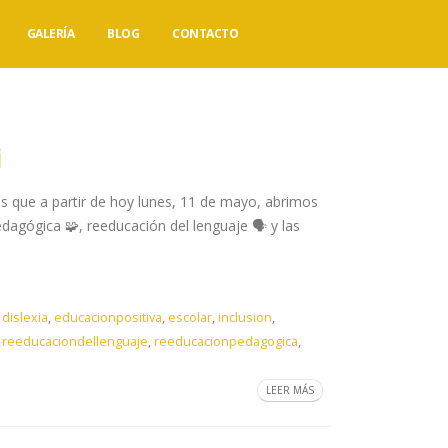
GALERÍA
BLOG
CONTACTO
️
os que a partir de hoy lunes, 11 de mayo, abrimos
agógica 🧩, reeducación del lenguaje 🗣️ y las
,
dislexia
,
educacionpositiva
,
escolar
,
inclusion
,
,
reeducaciondellenguaje
,
reeducacionpedagogica
,
LEER MÁS