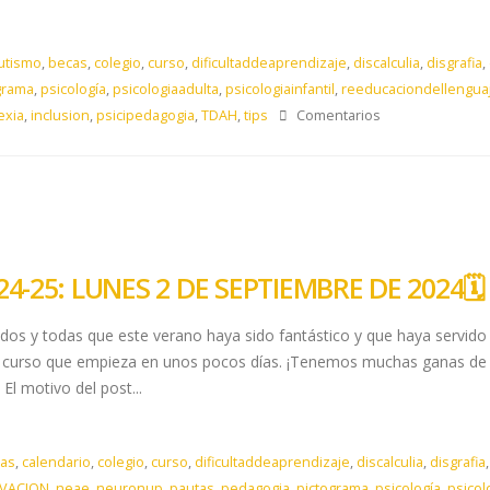
utismo
,
becas
,
colegio
,
curso
,
dificultaddeaprendizaje
,
discalculia
,
disgrafia
,
grama
,
psicología
,
psicologiaadulta
,
psicologiainfantil
,
reeducaciondellengua
exia
,
inclusion
,
psicipedagogia
,
TDAH
,
tips
Comentarios
4-25: LUNES 2 DE SEPTIEMBRE DE 2024🗓️​
odos y todas que este verano haya sido fantástico y que haya servido
te curso que empieza en unos pocos días. ¡Tenemos muchas ganas de 
El motivo del post...
as
,
calendario
,
colegio
,
curso
,
dificultaddeaprendizaje
,
discalculia
,
disgrafia
VACION
,
neae
,
neuronup
,
pautas
,
pedagogia
,
pictograma
,
psicología
,
psicol