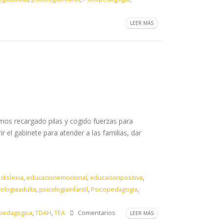
LEER MÁS
mos recargado pilas y cogido fuerzas para
el gabinete para atender a las familias, dar
,
dislexia
,
educacionemocional
,
educacionpositiva
,
cologiaadulta
,
psicologiainfantil
,
Psicopedagogia
,
pedagogica
,
TDAH
,
TEA
Comentarios
LEER MÁS