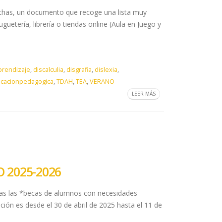
 fichas, un documento que recoge una lista muy
ría, librería o tiendas online (Aula en Juego y
prendizaje
,
discalculia
,
disgrafia
,
dislexia
,
cacionpedagogica
,
TDAH
,
TEA
,
VERANO
LEER MÁS
 2025-2026
s las *becas de alumnos con necesidades
ción es desde el 30 de abril de 2025 hasta el 11 de