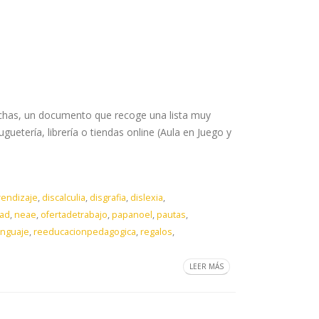
 fichas, un documento que recoge una lista muy
ría, librería o tiendas online (Aula en Juego y
rendizaje
,
discalculia
,
disgrafia
,
dislexia
,
dad
,
neae
,
ofertadetrabajo
,
papanoel
,
pautas
,
enguaje
,
reeducacionpedagogica
,
regalos
,
LEER MÁS