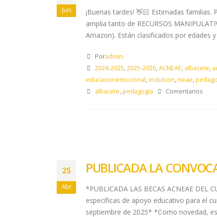
Jun
¡Buenas tardes! 👋🏻 Estimadas familias. 
amplia tanto de RECURSOS MANIPULATIVOS
Amazon). Están clasificados por edades y
Por
admin
2024-2025
,
2025-2026
,
ACNEAE
,
albacete
,
a
educacionemocional
,
inclusion
,
neae
,
pedago
albacete
,
pedagogia
Comentarios
PUBLICADA LA CONVOCA
25
Abr
*PUBLICADA LAS BECAS ACNEAE DEL CURSO 
específicas de apoyo educativo para el cu
septiembre de 2025* *Como novedad, est