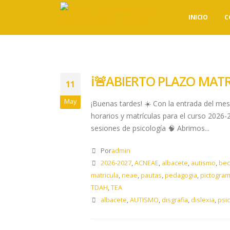
INICIO
C
ℹ️🚨ABIERTO PLAZO MATR
11
May
¡Buenas tardes! ☀️ Con la entrada del mes
horarios y matrículas para el curso 2026-
sesiones de psicología 🧠 Abrimos...
Por
admin
2026-2027
,
ACNEAE
,
albacete
,
autismo
,
bec
matricula
,
neae
,
pautas
,
pedagogia
,
pictogra
TDAH
,
TEA
albacete
,
AUTISMO
,
disgrafia
,
dislexia
,
psic