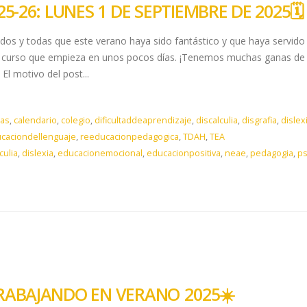
5-26: LUNES 1 DE SEPTIEMBRE DE 2025🗓️​
odos y todas que este verano haya sido fantástico y que haya servido
te curso que empieza en unos pocos días. ¡Tenemos muchas ganas de 
El motivo del post...
as
,
calendario
,
colegio
,
dificultaddeaprendizaje
,
discalculia
,
disgrafia
,
dislex
caciondellenguaje
,
reeducacionpedagogica
,
TDAH
,
TEA
culia
,
dislexia
,
educacionemocional
,
educacionpositiva
,
neae
,
pedagogia
,
ps
TRABAJANDO EN VERANO 2025☀️​