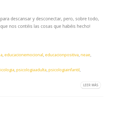
 para descansar y desconectar, pero, sobre todo,
que nos contéis las cosas que habéis hecho!
ia
,
educacionemocional
,
educacionpositiva
,
neae
,
icologia
,
psicologiaadulta
,
psicologiainfantil
,
LEER MÁS