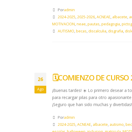
Por
admin
2024-2025
,
2025-2026
,
ACNEAE
,
albacete
,
a
MOTIVACION
,
neae
,
pautas
,
pedagogia
,
picto
AUTISMO
,
becas
,
discalculia
,
disgrafia
,
disl
🗓️​COMIENZO DE CURSO 2
26
Ago
¡Buenas tardes! ☀️ Lo primero desear a t
para recargar pilas para otro apasionan
¡Seguro que han sido muchas y divertidas! 
Por
admin
2024-2025
,
ACNEAE
,
albacete
,
autismo
,
bec
escolar
,
halloween
,
inclusion
,
matricula
,
MOTI