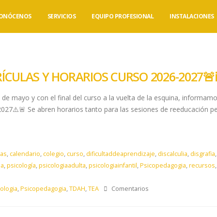
ONÓCENOS
SERVICIOS
EQUIPO PROFESIONAL
INSTALACIONES
ÍCULAS Y HORARIOS CURSO 2026-2027🚨ℹ
 de mayo y con el final del curso a la vuelta de la esquina, informam
2027⚠️🚨 Se abren horarios tanto para las sesiones de reeducación ped
as
,
calendario
,
colegio
,
curso
,
dificultaddeaprendizaje
,
discalculia
,
disgrafia
ma
,
psicología
,
psicologiaadulta
,
psicologiainfantil
,
Psicopedagogia
,
recursos
ologia
,
Psicopedagogia
,
TDAH
,
TEA
Comentarios