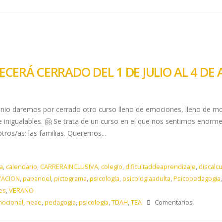
NECERÁ CERRADO DEL 1 DE JULIO AL 4 D
nio daremos por cerrado otro curso lleno de emociones, lleno de mo
s e inigualables. 🤗 Se trata de un curso en el que nos sentimos eno
tros/as: las familias. Queremos...
a
,
calendario
,
CARRERAINCLUSIVA
,
colegio
,
dificultaddeaprendizaje
,
discalcu
VACION
,
papanoel
,
pictograma
,
psicología
,
psicologiaadulta
,
Psicopedagogia
es
,
VERANO
ocional
,
neae
,
pedagogia
,
psicologia
,
TDAH
,
TEA
Comentarios