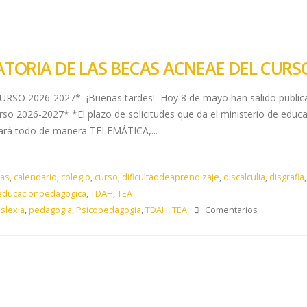
TORIA DE LAS BECAS ACNEAE DEL CURSO
 2026-2027* ¡Buenas tardes! Hoy 8 de mayo han salido publicad
rso 2026-2027* *El plazo de solicitudes que da el ministerio de edu
hará todo de manera TELEMÁTICA,...
as
,
calendario
,
colegio
,
curso
,
dificultaddeaprendizaje
,
discalculia
,
disgrafia
educacionpedagogica
,
TDAH
,
TEA
islexia
,
pedagogia
,
Psicopedagogia
,
TDAH
,
TEA
Comentarios