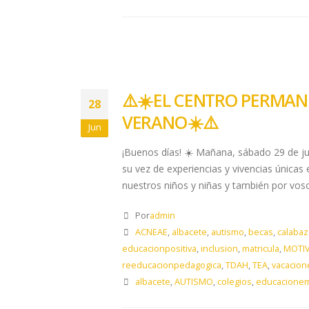
⚠️☀️​ EL CENTRO PERMA
28
VERANO ☀️​⚠️
Jun
¡Buenos días! ☀️ Mañana, sábado 29 de ju
su vez de experiencias y vivencias única
nuestros niños y niñas y también por voso
Por
admin
ACNEAE
,
albacete
,
autismo
,
becas
,
calabaz
educacionpositiva
,
inclusion
,
matricula
,
MOTI
reeducacionpedagogica
,
TDAH
,
TEA
,
vacacion
albacete
,
AUTISMO
,
colegios
,
educacionem