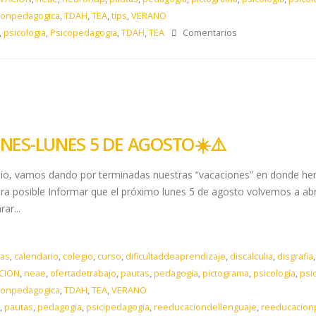
ionpedagogica
,
TDAH
,
TEA
,
tips
,
VERANO
,
psicologia
,
Psicopedagogia
,
TDAH
,
TEA
Comentarios
ONES-LUNES 5 DE AGOSTO ​☀️​⚠️​
ulio, vamos dando por terminadas nuestras “vacaciones” en donde he
 posible Informar que el próximo lunes 5 de agosto volvemos a abrir 
ar...
as
,
calendario
,
colegio
,
curso
,
dificultaddeaprendizaje
,
discalculia
,
disgrafia
CION
,
neae
,
ofertadetrabajo
,
pautas
,
pedagogia
,
pictograma
,
psicología
,
psi
ionpedagogica
,
TDAH
,
TEA
,
VERANO
,
pautas
,
pedagogia
,
psicipedagogia
,
reeducaciondellenguaje
,
reeducacion