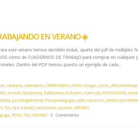
TRABAJANDO EN VERANO ☀️​
Para este verano hemos decidido incluir, aparte del pdf de múltiples
 como de CUADERNOS DE TRABAJO para comprar en cualquier juguete
 niveles. Dentro del PDF hemos puesto un ejemplo de cada...
as
,
calabaza
,
calendario
,
CARRERAINCLUSIVA
,
colegio
,
curso
,
dificultaddeap
leo
,
escolar
,
fantasama
,
halloween
,
inclusion
,
matricula
,
MOTIVACION
,
navi
adulta
,
psicologiainfantil
,
Psicopedagogia
,
radio
,
recursos
,
reeducaciondell
H
,
TEA
,
tips
,
trabajo
,
vacaciones
,
vacante
,
VERANO
gogia
,
TDAH
,
TEA
,
VERANO
Comentarios