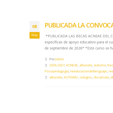
PUBLICADA LA CONVOCA
08
May
*PUBLICADA LAS BECAS ACNEAE DEL CURSO
específicas de apoyo educativo para el cu
de septiembre de 2026* *Este curso se 
Por
admin
2026-2027
,
ACNEAE
,
albacete
,
autismo
,
bec
Psicopedagogia
,
reeducaciondellenguaje
,
re
albacete
,
AUTISMO
,
colegios
,
discalculia
,
d