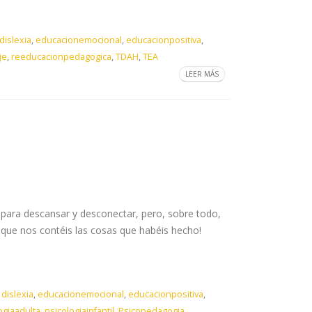
dislexia
,
educacionemocional
,
educacionpositiva
,
je
,
reeducacionpedagogica
,
TDAH
,
TEA
LEER MÁS
 para descansar y desconectar, pero, sobre todo,
que nos contéis las cosas que habéis hecho!
,
dislexia
,
educacionemocional
,
educacionpositiva
,
ogiaadulta
,
psicologiainfantil
,
Psicopedagogia
,