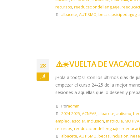
recursos
,
reeducaciondellenguaje
,
reeducac
albacete
,
AUTISMO
,
becas
,
psicipedagogia
​⚠️​☀️​ VUELTA DE VACACI
28
Jul
¡Hola a tod@s! Con los últimos días de j
empezar el curso 24-25 de la mejor manera
sesiones a aquellas que lo deseen y prepar
Por
admin
2024-2025
,
ACNEAE
,
albacete
,
autismo
,
bec
empleo
,
escolar
,
inclusion
,
matricula
,
MOTIVA
recursos
,
reeducaciondellenguaje
,
reeducac
albacete
,
AUTISMO
,
becas
,
inclusion
,
neae