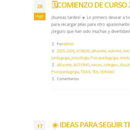
🗓️​COMIENZO DE CURSO 2
20
Ago
¡Buenas tardes! ☀️ Lo primero desear a t
para recargar pilas para otro apasionan
¡Seguro que han sido muchas y divertidas! 
Por
admin
2025-2026
,
ACNEAE
,
albacete
,
autismo
,
bec
pedagogia
,
psicología
,
Psicopedagogia
,
reedu
albacete
,
AUTISMO
,
becas
,
colegios
,
discal
Psicopedagogia
,
TDAH
,
TEA
,
VERANO
Comentarios
☀️​ IDEAS PARA SEGUIR 
17