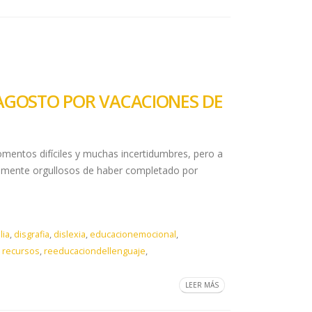
E AGOSTO POR VACACIONES DE
mentos difíciles y muchas incertidumbres, pero a
rmemente orgullosos de haber completado por
lia
,
disgrafia
,
dislexia
,
educacionemocional
,
,
recursos
,
reeducaciondellenguaje
,
LEER MÁS