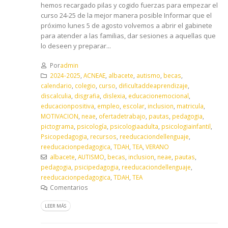
hemos recargado pilas y cogido fuerzas para empezar el
curso 24-25 de la mejor manera posible Informar que el
próximo lunes 5 de agosto volvemos a abrir el gabinete
para atender a las familias, dar sesiones a aquellas que
lo deseen y preparar...
Por
admin
2024-2025
,
ACNEAE
,
albacete
,
autismo
,
becas
,
calendario
,
colegio
,
curso
,
dificultaddeaprendizaje
,
discalculia
,
disgrafia
,
dislexia
,
educacionemocional
,
educacionpositiva
,
empleo
,
escolar
,
inclusion
,
matricula
,
MOTIVACION
,
neae
,
ofertadetrabajo
,
pautas
,
pedagogia
,
pictograma
,
psicología
,
psicologiaadulta
,
psicologiainfantil
,
Psicopedagogia
,
recursos
,
reeducaciondellenguaje
,
reeducacionpedagogica
,
TDAH
,
TEA
,
VERANO
albacete
,
AUTISMO
,
becas
,
inclusion
,
neae
,
pautas
,
pedagogia
,
psicipedagogia
,
reeducaciondellenguaje
,
reeducacionpedagogica
,
TDAH
,
TEA
Comentarios
LEER MÁS