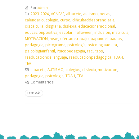
Por
admin
2023-2024
,
ACNEAE
,
albacete
,
autismo
,
becas
,
calendario
,
colegio
,
curso
,
dificultaddeaprendizaje
,
discalculia
,
disgrafia
,
dislexia
,
educacionemocional
,
educacionpositiva
,
escolar
,
halloween
,
inclusion
,
matricula
,
MOTIVACION
,
neae
,
ofertadetrabajo
,
papanoel
,
pautas
,
pedagogia
,
pictograma
,
psicología
,
psicologiaadulta
,
psicologiainfantil
,
Psicopedagogia
,
recursos
,
reeducaciondellenguaje
,
reeducacionpedagogica
,
TDAH
,
TEA
albacete
,
AUTISMO
,
colegios
,
dislexia
,
motivacion
,
pedagogia
,
psicologia
,
TDAH
,
TEA
Comentarios
LEER MÁS