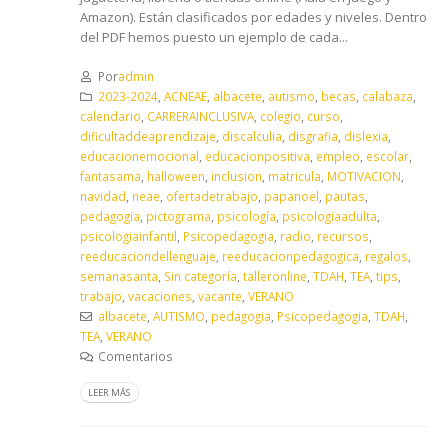
Amazon). Están clasificados por edades y niveles. Dentro
del PDF hemos puesto un ejemplo de cada...
Por
admin
2023-2024
,
ACNEAE
,
albacete
,
autismo
,
becas
,
calabaza
,
calendario
,
CARRERAINCLUSIVA
,
colegio
,
curso
,
dificultaddeaprendizaje
,
discalculia
,
disgrafia
,
dislexia
,
educacionemocional
,
educacionpositiva
,
empleo
,
escolar
,
fantasama
,
halloween
,
inclusion
,
matricula
,
MOTIVACION
,
navidad
,
neae
,
ofertadetrabajo
,
papanoel
,
pautas
,
pedagogia
,
pictograma
,
psicología
,
psicologiaadulta
,
psicologiainfantil
,
Psicopedagogia
,
radio
,
recursos
,
reeducaciondellenguaje
,
reeducacionpedagogica
,
regalos
,
semanasanta
,
Sin categoría
,
talleronline
,
TDAH
,
TEA
,
tips
,
trabajo
,
vacaciones
,
vacante
,
VERANO
albacete
,
AUTISMO
,
pedagogia
,
Psicopedagogia
,
TDAH
,
TEA
,
VERANO
Comentarios
LEER MÁS