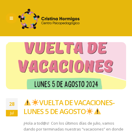
​ VUELTA DE VACACIONES-
28
LUNES 5 DE AGOSTO ​
Jul
¡Hola a tod@s! Con los últimos días de julio, vamos
dando por terminadas nuestras “vacaciones” en donde