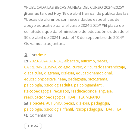
*PUBLICADA LAS BECAS ACNEAE DEL CURSO 2024-2025*
¡Buenas tardes! Hoy 19 de abril han salido publicadas las
*becas de alumnos con necesidades específicas de
apoyo educativo para el curso 2024-2025* *El plazo de
solicitudes que da el ministerio de educación es desde el
30 de abril de 2024 hasta el 13 de septiembre de 2024*
Os vamos a adjuntar...
Por
admin
2023-2024
,
ACNEAE
,
albacete
,
autismo
,
becas
,
CARRERAINCLUSIVA
,
colegio
,
curso
,
dificultaddeaprendizaje
,
discalculia
,
disgrafia
,
dislexia
,
educacionemocional
,
educacionpositiva
,
neae
,
pedagogia
,
pictograma
,
psicología
,
psicologiaadulta
,
psicologiainfantil
,
Psicopedagogia
,
recursos
,
reeducaciondellenguaje
,
reeducacionpedagogica
,
TDAH
,
TEA
,
VERANO
albacete
,
AUTISMO
,
becas
,
dislexia
,
pedagogia
,
psicologia
,
psicologiainfantil
,
Psicopedagogia
,
TDAH
,
TEA
Comentarios
LEER MÁS