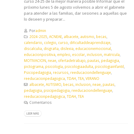
curso 24-25 de la mejor manera posible Informar que el
próximo lunes 5 de agosto volvemos a abrir el gabinete
para atender a las familias, dar sesiones a aquellas que
lo deseen y preparar...
Por
admin
2024-2025
,
ACNEAE
,
albacete
,
autismo
,
becas
,
calendario
,
colegio
,
curso
,
dificultaddeaprendizaje
,
discalculia
,
disgrafia
,
dislexia
,
educacionemocional
,
educacionpositiva
,
empleo
,
escolar
,
inclusion
,
matricula
,
MOTIVACION
,
neae
,
ofertadetrabajo
,
pautas
,
pedagogia
,
pictograma
,
psicología
,
psicologiaadulta
,
psicologiainfantil
,
Psicopedagogia
,
recursos
,
reeducaciondellenguaje
,
reeducacionpedagogica
,
TDAH
,
TEA
,
VERANO
albacete
,
AUTISMO
,
becas
,
inclusion
,
neae
,
pautas
,
pedagogia
,
psicipedagogia
,
reeducaciondellenguaje
,
reeducacionpedagogica
,
TDAH
,
TEA
Comentarios
LEER MÁS