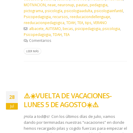
MOTIVACION
,
neae
,
neuronup
,
pautas
,
pedagogia
,
pictograma
,
psicología
,
psicologiaadulta
,
psicologiainfantil
,
Psicopedagogia
,
recursos
,
reeducaciondellenguaje
,
reeducacionpedagogica
,
TDAH
,
TEA
,
tips
,
VERANO
albacete
,
AUTISMO
,
becas
,
psicipedagogia
,
psicologia
,
Psicopedagogia
,
TDAH
,
TEA
Comentarios
LEER MÁS
​⚠️​☀️​ VUELTA DE VACACIONES-
28
LUNES 5 DE AGOSTO ​☀️​⚠️​
Jul
¡Hola a tod@s! Con los últimos días de julio, vamos
dando por terminadas nuestras “vacaciones” en donde
hemos recargado pilas y cogido fuerzas para empezar el