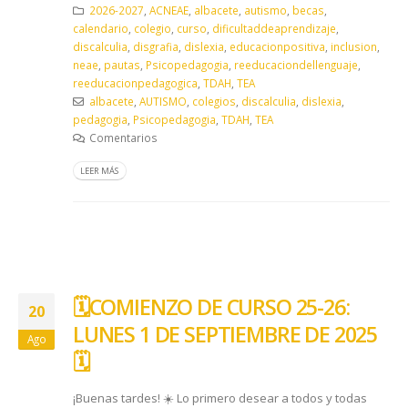
2026-2027
,
ACNEAE
,
albacete
,
autismo
,
becas
,
calendario
,
colegio
,
curso
,
dificultaddeaprendizaje
,
discalculia
,
disgrafia
,
dislexia
,
educacionpositiva
,
inclusion
,
neae
,
pautas
,
Psicopedagogia
,
reeducaciondellenguaje
,
reeducacionpedagogica
,
TDAH
,
TEA
albacete
,
AUTISMO
,
colegios
,
discalculia
,
dislexia
,
pedagogia
,
Psicopedagogia
,
TDAH
,
TEA
Comentarios
LEER MÁS
🗓️​COMIENZO DE CURSO 25-26:
20
LUNES 1 DE SEPTIEMBRE DE 2025
Ago
🗓️​
¡Buenas tardes! ☀️ Lo primero desear a todos y todas