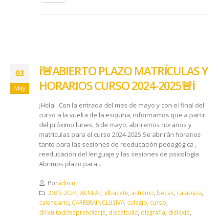
ℹ️🚨ABIERTO PLAZO MATRÍCULAS Y
03
HORARIOS CURSO 2024-2025🚨ℹ️
May
¡Hola! Con la entrada del mes de mayo y con el final del
curso a la vuelta de la esquina, informamos que a partir
del próximo lunes, 6 de mayo, abriremos horarios y
matrículas para el curso 2024-2025 Se abrirán horarios
tanto para las sesiones de reeducación pedagógica ,
reeducación del lenguaje y las sesiones de psicología
Abrimos plazo para...
Por
admin
2023-2024
,
ACNEAE
,
albacete
,
autismo
,
becas
,
calabaza
,
calendario
,
CARRERAINCLUSIVA
,
colegio
,
curso
,
dificultaddeaprendizaje
,
discalculia
,
disgrafia
,
dislexia
,