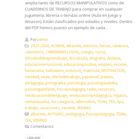
amplia tanto de RECURSOS MANIPULATIVOS como de
CUADERNOS DE TRABAJO para comprar en cualquier
juguetería, librería o tiendas online (Aula en Juego y
Amazon). Están clasificados por edades y niveles. Dentro
del PDF hemos puesto un ejemplo de cada...
Por
admin
2023-2024
,
ACNEAE
,
albacete
,
autismo
,
becas
,
calabaza
,
calendario
,
CARRERAINCLUSIVA
,
colegio
,
curso
,
dificultaddeaprendizaje
,
discalculia
,
disgrafia
,
dislexia
,
educacionemocional
,
educacionpositiva
,
empleo
,
escolar
,
fantasama
,
halloween
,
inclusion
,
matricula
,
MOTIVACION
,
navidad
,
neae
,
ofertadetrabajo
,
papanoel
,
pautas
,
pedagogia
,
pictograma
,
psicología
,
psicologiaadulta
,
psicologiainfantil
,
Psicopedagogia
,
radio
,
recursos
,
reeducaciondellenguaje
,
reeducacionpedagogica
,
regalos
,
semanasanta
,
Sin categoría
,
talleronline
,
TDAH
,
TEA
,
tips
,
trabajo
,
vacaciones
,
vacante
,
VERANO
albacete
,
AUTISMO
,
pedagogia
,
Psicopedagogia
,
TDAH
,
TEA
,
VERANO
Comentarios
LEER MÁS