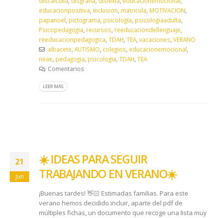
discalculia
,
disgrafia
,
dislexia
,
educacionemocional
,
educacionpositiva
,
inclusion
,
matricula
,
MOTIVACION
,
papanoel
,
pictograma
,
psicología
,
psicologiaadulta
,
Psicopedagogia
,
recursos
,
reeducaciondellenguaje
,
reeducacionpedagogica
,
TDAH
,
TEA
,
vacaciones
,
VERANO
albacete
,
AUTISMO
,
colegios
,
educacionemocional
,
neae
,
pedagogia
,
psicologia
,
TDAH
,
TEA
Comentarios
LEER MÁS
☀️​ IDEAS PARA SEGUIR
21
TRABAJANDO EN VERANO ☀️​
Jun
¡Buenas tardes! 👋🏻 Estimadas familias. Para este
verano hemos decidido incluir, aparte del pdf de
múltiples fichas, un documento que recoge una lista muy