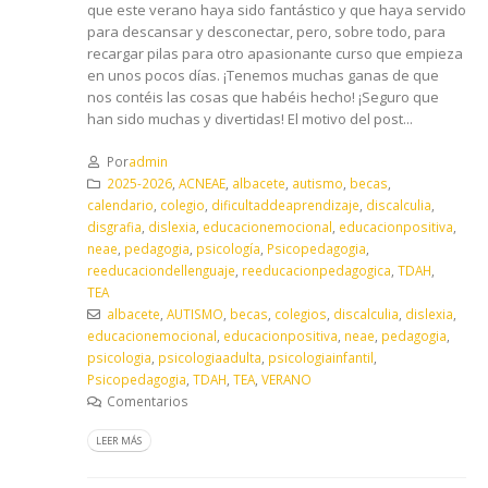
que este verano haya sido fantástico y que haya servido
para descansar y desconectar, pero, sobre todo, para
recargar pilas para otro apasionante curso que empieza
en unos pocos días. ¡Tenemos muchas ganas de que
nos contéis las cosas que habéis hecho! ¡Seguro que
han sido muchas y divertidas! El motivo del post...
Por
admin
2025-2026
,
ACNEAE
,
albacete
,
autismo
,
becas
,
calendario
,
colegio
,
dificultaddeaprendizaje
,
discalculia
,
disgrafia
,
dislexia
,
educacionemocional
,
educacionpositiva
,
neae
,
pedagogia
,
psicología
,
Psicopedagogia
,
reeducaciondellenguaje
,
reeducacionpedagogica
,
TDAH
,
TEA
albacete
,
AUTISMO
,
becas
,
colegios
,
discalculia
,
dislexia
,
educacionemocional
,
educacionpositiva
,
neae
,
pedagogia
,
psicologia
,
psicologiaadulta
,
psicologiainfantil
,
Psicopedagogia
,
TDAH
,
TEA
,
VERANO
Comentarios
LEER MÁS