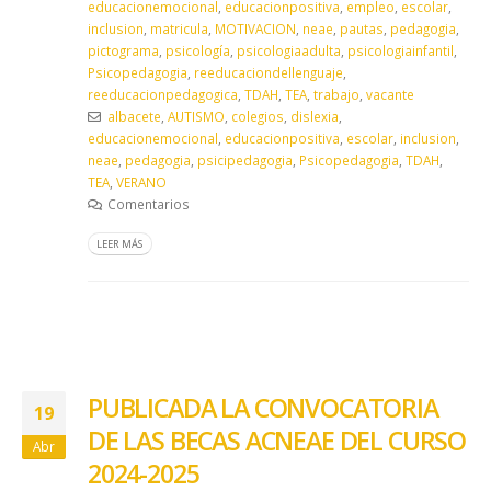
educacionemocional
,
educacionpositiva
,
empleo
,
escolar
,
inclusion
,
matricula
,
MOTIVACION
,
neae
,
pautas
,
pedagogia
,
pictograma
,
psicología
,
psicologiaadulta
,
psicologiainfantil
,
Psicopedagogia
,
reeducaciondellenguaje
,
reeducacionpedagogica
,
TDAH
,
TEA
,
trabajo
,
vacante
albacete
,
AUTISMO
,
colegios
,
dislexia
,
educacionemocional
,
educacionpositiva
,
escolar
,
inclusion
,
neae
,
pedagogia
,
psicipedagogia
,
Psicopedagogia
,
TDAH
,
TEA
,
VERANO
Comentarios
LEER MÁS
PUBLICADA LA CONVOCATORIA
19
DE LAS BECAS ACNEAE DEL CURSO
Abr
2024-2025