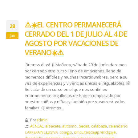
⚠️☀️​ EL CENTRO PERMANECERÁ
28
CERRADO DEL 1 DE JULIO AL 4 DE
Jun
AGOSTO POR VACACIONES DE
VERANO ☀️​⚠️
¡Buenos días! ☀️ Mañana, sábado 29 de junio daremos
por cerrado otro curso lleno de emociones, lleno de
momentos difíciles y muchas incertidumbres, pero a su
vez de experiencias y vivencias únicas e inigualables. 🤗
Se trata de un curso en el que nos sentimos
enormemente orgullosos de haber completado por
nuestros niños y niñas y también por vosotros/as: las
familias. Queremos...
Por
admin
ACNEAE
,
albacete
,
autismo
,
becas
,
calabaza
,
calendario
,
CARRERAINCLUSIVA
,
colegio
,
dificultaddeaprendizaje
,