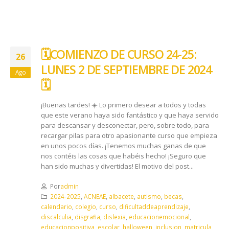
🗓️​COMIENZO DE CURSO 24-25:
26
LUNES 2 DE SEPTIEMBRE DE 2024
Ago
🗓️​
¡Buenas tardes! ☀️ Lo primero desear a todos y todas
que este verano haya sido fantástico y que haya servido
para descansar y desconectar, pero, sobre todo, para
recargar pilas para otro apasionante curso que empieza
en unos pocos días. ¡Tenemos muchas ganas de que
nos contéis las cosas que habéis hecho! ¡Seguro que
han sido muchas y divertidas! El motivo del post...
Por
admin
2024-2025
,
ACNEAE
,
albacete
,
autismo
,
becas
,
calendario
,
colegio
,
curso
,
dificultaddeaprendizaje
,
discalculia
,
disgrafia
,
dislexia
,
educacionemocional
,
educacionpositiva
,
escolar
,
halloween
,
inclusion
,
matricula
,