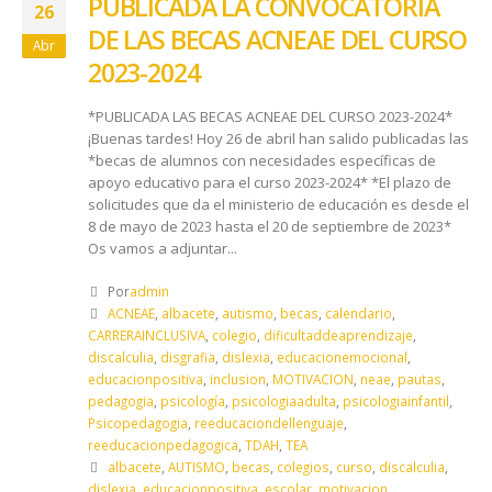
PUBLICADA LA CONVOCATORIA
26
DE LAS BECAS ACNEAE DEL CURSO
Abr
2023-2024
*PUBLICADA LAS BECAS ACNEAE DEL CURSO 2023-2024*
¡Buenas tardes! Hoy 26 de abril han salido publicadas las
*becas de alumnos con necesidades específicas de
apoyo educativo para el curso 2023-2024* *El plazo de
solicitudes que da el ministerio de educación es desde el
8 de mayo de 2023 hasta el 20 de septiembre de 2023*
Os vamos a adjuntar...
Por
admin
ACNEAE
,
albacete
,
autismo
,
becas
,
calendario
,
CARRERAINCLUSIVA
,
colegio
,
dificultaddeaprendizaje
,
discalculia
,
disgrafia
,
dislexia
,
educacionemocional
,
educacionpositiva
,
inclusion
,
MOTIVACION
,
neae
,
pautas
,
pedagogia
,
psicología
,
psicologiaadulta
,
psicologiainfantil
,
Psicopedagogia
,
reeducaciondellenguaje
,
reeducacionpedagogica
,
TDAH
,
TEA
albacete
,
AUTISMO
,
becas
,
colegios
,
curso
,
discalculia
,
dislexia
,
educacionpositiva
,
escolar
,
motivacion
,