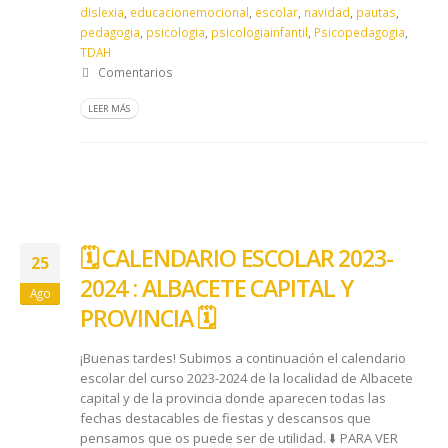
dislexia
,
educacionemocional
,
escolar
,
navidad
,
pautas
,
pedagogia
,
psicologia
,
psicologiainfantil
,
Psicopedagogia
,
TDAH
Comentarios
LEER MÁS
🗓️ CALENDARIO ESCOLAR 2023-
25
2024 : ALBACETE CAPITAL Y
Ago
PROVINCIA 🗓️
¡Buenas tardes! Subimos a continuación el calendario
escolar del curso 2023-2024 de la localidad de Albacete
capital y de la provincia donde aparecen todas las
fechas destacables de fiestas y descansos que
pensamos que os puede ser de utilidad. ⬇️​ PARA VER