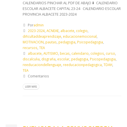
CALENDARIOS PINCHAR AL PDF DE ABAJO ⬇️​ CALENDARIO
ESCOLAR ALBACETE CAPITAL 23-24 CALENDARIO ESCOLAR
PROVINCIA ALBACETE 2023-2024
Por
admin
2023-2024
,
ACNEAE
,
albacete
,
colegio
,
dificultaddeaprendizaje
,
educacionemocional
,
MOTIVACION
,
pautas
,
pedagogia
,
Psicopedagogia
,
recursos
,
TEA
albacete
,
AUTISMO
,
becas
,
calendario
,
colegios
,
curso
,
discalculia
,
disgrafia
,
escolar
,
pedagogia
,
Psicopedagogia
,
reeducaciondellenguaje
,
reeducacionpedagogica
,
TDAH
,
TEA
Comentarios
LEER MÁS