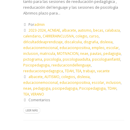
tanto para las sesiones de reeducación pedagógica ,
reeducación del lenguaje y las sesiones de psicología
Abrimos plazo para...
Por
admin
2023-2024
,
ACNEAE
,
albacete
,
autismo
,
becas
,
calabaza
,
calendario
,
CARRERAINCLUSIVA
,
colegio
,
curso
,
dificultaddeaprendizaje
,
discalculia
,
disgrafia
,
dislexia
,
educacionemocional
,
educacionpositiva
,
empleo
,
escolar
,
inclusion
,
matricula
,
MOTIVACION
,
neae
,
pautas
,
pedagogia
,
pictograma
,
psicología
,
psicologiaadulta
,
psicologiainfantil
,
Psicopedagogia
,
reeducaciondellenguaje
,
reeducacionpedagogica
,
TDAH
,
TEA
,
trabajo
,
vacante
albacete
,
AUTISMO
,
colegios
,
dislexia
,
educacionemocional
,
educacionpositiva
,
escolar
,
inclusion
,
neae
,
pedagogia
,
psicipedagogia
,
Psicopedagogia
,
TDAH
,
TEA
,
VERANO
Comentarios
LEER MÁS