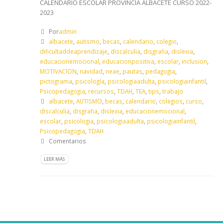
CALENDARIO ESCOLAR PROVINCIA ALBACETE CURSO 2022-
2023
Por
admin
albacete
,
autismo
,
becas
,
calendario
,
colegio
,
dificultaddeaprendizaje
,
discalculia
,
disgrafia
,
dislexia
,
educacionemocional
,
educacionpositiva
,
escolar
,
inclusion
,
MOTIVACION
,
navidad
,
neae
,
pautas
,
pedagogia
,
pictograma
,
psicología
,
psicologiaadulta
,
psicologiainfantil
,
Psicopedagogia
,
recursos
,
TDAH
,
TEA
,
tips
,
trabajo
albacete
,
AUTISMO
,
becas
,
calendario
,
colegios
,
curso
,
discalculia
,
disgrafia
,
dislexia
,
educacionemocional
,
escolar
,
psicologia
,
psicologiaadulta
,
psicologiainfantil
,
Psicopedagogia
,
TDAH
Comentarios
LEER MÁS