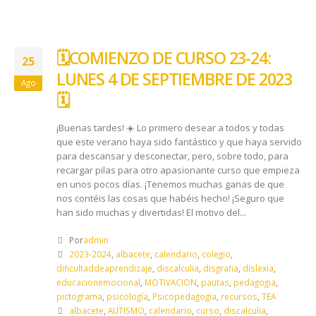
🗓️ COMIENZO DE CURSO 23-24:
25
LUNES 4 DE SEPTIEMBRE DE 2023
Ago
🗓️
¡Buenas tardes! ☀️ Lo primero desear a todos y todas
que este verano haya sido fantástico y que haya servido
para descansar y desconectar, pero, sobre todo, para
recargar pilas para otro apasionante curso que empieza
en unos pocos días. ¡Tenemos muchas ganas de que
nos contéis las cosas que habéis hecho! ¡Seguro que
han sido muchas y divertidas! El motivo del...
Por
admin
2023-2024
,
albacete
,
calendario
,
colegio
,
dificultaddeaprendizaje
,
discalculia
,
disgrafia
,
dislexia
,
educacionemocional
,
MOTIVACION
,
pautas
,
pedagogia
,
pictograma
,
psicología
,
Psicopedagogia
,
recursos
,
TEA
albacete
,
AUTISMO
,
calendario
,
curso
,
discalculia
,