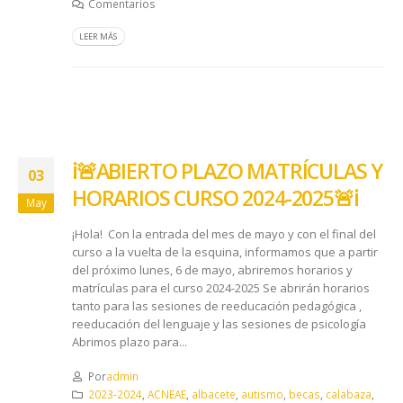
Comentarios
LEER MÁS
ℹ️🚨ABIERTO PLAZO MATRÍCULAS Y
03
HORARIOS CURSO 2024-2025🚨ℹ️
May
¡Hola! Con la entrada del mes de mayo y con el final del
curso a la vuelta de la esquina, informamos que a partir
del próximo lunes, 6 de mayo, abriremos horarios y
matrículas para el curso 2024-2025 Se abrirán horarios
tanto para las sesiones de reeducación pedagógica ,
reeducación del lenguaje y las sesiones de psicología
Abrimos plazo para...
Por
admin
2023-2024
,
ACNEAE
,
albacete
,
autismo
,
becas
,
calabaza
,