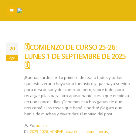
🗓️​COMIENZO DE CURSO 25-26:
20
LUNES 1 DE SEPTIEMBRE DE 2025
Ago
🗓️​
¡Buenas tardes! ☀️ Lo primero desear a todos y todas
que este verano haya sido fantástico y que haya servido
para descansar y desconectar, pero, sobre todo, para
recargar pilas para otro apasionante curso que empieza
en unos pocos días. ¡Tenemos muchas ganas de que
nos contéis las cosas que habéis hecho! ¡Seguro que
han sido muchas y divertidas! El motivo del post...
Por
admin
2025-2026
,
ACNEAE
,
albacete
,
autismo
,
becas
,