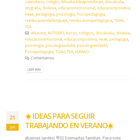
calendario
,
colegio
,
dificultaddeaprendizaje
,
discalculia
,
disgrafia
,
dislexia
,
educacionemocional
,
educacionpositiva
,
neae
,
pedagogia
,
psicología
,
Psicopedagogia
,
reeducaciondellenguaje
,
reeducacionpedagogica
,
TDAH
,
TEA
albacete
,
AUTISMO
,
becas
,
colegios
,
discalculia
,
dislexia
,
educacionemocional
,
educacionpositiva
,
neae
,
pedagogia
,
psicologia
,
psicologiaadulta
,
psicologiainfantil
,
Psicopedagogia
,
TDAH
,
TEA
,
VERANO
Comentarios
LEER MÁS
☀️​ IDEAS PARA SEGUIR
21
TRABAJANDO EN VERANO ☀️​
Jun
¡Buenas tardes! 👋🏻 Estimadas familias. Para este