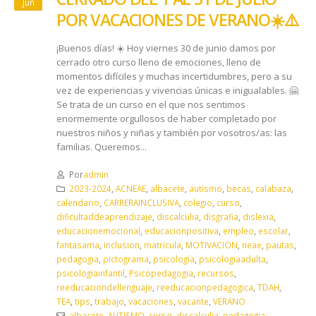
Jun
POR VACACIONES DE VERANO☀️ ⚠️
¡Buenos días! ☀️ Hoy viernes 30 de junio damos por
cerrado otro curso lleno de emociones, lleno de
momentos difíciles y muchas incertidumbres, pero a su
vez de experiencias y vivencias únicas e inigualables. 🤗
Se trata de un curso en el que nos sentimos
enormemente orgullosos de haber completado por
nuestros niños y niñas y también por vosotros/as: las
familias. Queremos...
Por
admin
2023-2024
,
ACNEAE
,
albacete
,
autismo
,
becas
,
calabaza
,
calendario
,
CARRERAINCLUSIVA
,
colegio
,
curso
,
dificultaddeaprendizaje
,
discalculia
,
disgrafia
,
dislexia
,
educacionemocional
,
educacionpositiva
,
empleo
,
escolar
,
fantasama
,
inclusion
,
matricula
,
MOTIVACION
,
neae
,
pautas
,
pedagogia
,
pictograma
,
psicología
,
psicologiaadulta
,
psicologiainfantil
,
Psicopedagogia
,
recursos
,
reeducaciondellenguaje
,
reeducacionpedagogica
,
TDAH
,
TEA
,
tips
,
trabajo
,
vacaciones
,
vacante
,
VERANO
albacete
,
AUTISMO
,
curso
,
discalculia
,
pedagogia
,