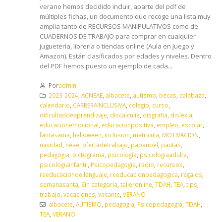
verano hemos decidido incluir, aparte del pdf de
múltiples fichas, un documento que recoge una lista muy
amplia tanto de RECURSOS MANIPULATIVOS como de
CUADERNOS DE TRABAJO para comprar en cualquier
juguetería, librería o tiendas online (Aula en Juego y
Amazon). Están clasificados por edades y niveles. Dentro
del PDF hemos puesto un ejemplo de cada...
Por
admin
2023-2024
,
ACNEAE
,
albacete
,
autismo
,
becas
,
calabaza
,
calendario
,
CARRERAINCLUSIVA
,
colegio
,
curso
,
dificultaddeaprendizaje
,
discalculia
,
disgrafia
,
dislexia
,
educacionemocional
,
educacionpositiva
,
empleo
,
escolar
,
fantasama
,
halloween
,
inclusion
,
matricula
,
MOTIVACION
,
navidad
,
neae
,
ofertadetrabajo
,
papanoel
,
pautas
,
pedagogia
,
pictograma
,
psicología
,
psicologiaadulta
,
psicologiainfantil
,
Psicopedagogia
,
radio
,
recursos
,
reeducaciondellenguaje
,
reeducacionpedagogica
,
regalos
,
semanasanta
,
Sin categoría
,
talleronline
,
TDAH
,
TEA
,
tips
,
trabajo
,
vacaciones
,
vacante
,
VERANO
albacete
,
AUTISMO
,
pedagogia
,
Psicopedagogia
,
TDAH
,
TEA
,
VERANO