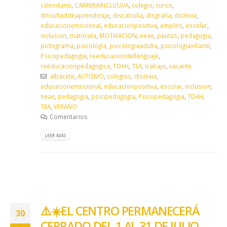
calendario
,
CARRERAINCLUSIVA
,
colegio
,
curso
,
dificultaddeaprendizaje
,
discalculia
,
disgrafia
,
dislexia
,
educacionemocional
,
educacionpositiva
,
empleo
,
escolar
,
inclusion
,
matricula
,
MOTIVACION
,
neae
,
pautas
,
pedagogia
,
pictograma
,
psicología
,
psicologiaadulta
,
psicologiainfantil
,
Psicopedagogia
,
reeducaciondellenguaje
,
reeducacionpedagogica
,
TDAH
,
TEA
,
trabajo
,
vacante
albacete
,
AUTISMO
,
colegios
,
dislexia
,
educacionemocional
,
educacionpositiva
,
escolar
,
inclusion
,
neae
,
pedagogia
,
psicipedagogia
,
Psicopedagogia
,
TDAH
,
TEA
,
VERANO
Comentarios
LEER MÁS
⚠️☀️ EL CENTRO PERMANECERÁ
30
CERRADO DEL 1 AL 31 DE JULIO