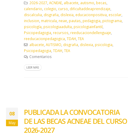
2026-2027
,
ACNEAE
,
albacete
,
autismo
,
becas
,
calendario
,
colegio
,
curso
,
dificultaddeaprendizaje
,
discalculia
,
disgrafia
,
dislexia
,
educacionpositiva
,
escolar
,
inclusion
,
matricula
,
neae
,
pautas
,
pedagogia
,
pictograma
,
psicología
,
psicologiaadulta
,
psicologiainfantil
,
Psicopedagogia
,
recursos
,
reeducaciondellenguaje
,
reeducacionpedagogica
,
TDAH
,
TEA
albacete
,
AUTISMO
,
disgrafia
,
dislexia
,
psicologia
,
Psicopedagogia
,
TDAH
,
TEA
Comentarios
LEER MÁS
PUBLICADA LA CONVOCATORIA
08
DE LAS BECAS ACNEAE DEL CURSO
May
2026-2027