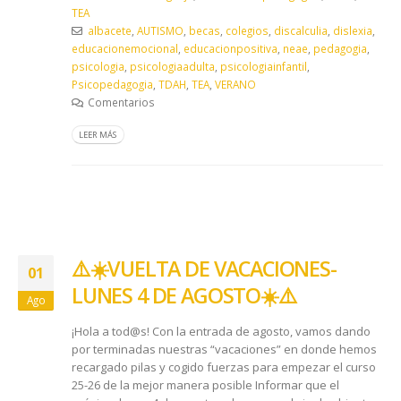
TEA
albacete
,
AUTISMO
,
becas
,
colegios
,
discalculia
,
dislexia
,
educacionemocional
,
educacionpositiva
,
neae
,
pedagogia
,
psicologia
,
psicologiaadulta
,
psicologiainfantil
,
Psicopedagogia
,
TDAH
,
TEA
,
VERANO
Comentarios
LEER MÁS
​⚠️​☀️​ VUELTA DE VACACIONES-
01
LUNES 4 DE AGOSTO ​☀️​⚠️​
Ago
¡Hola a tod@s! Con la entrada de agosto, vamos dando
por terminadas nuestras “vacaciones” en donde hemos
recargado pilas y cogido fuerzas para empezar el curso
25-26 de la mejor manera posible Informar que el