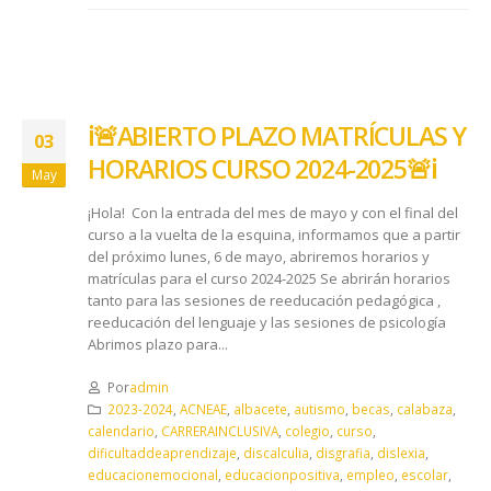
ℹ️🚨ABIERTO PLAZO MATRÍCULAS Y
03
HORARIOS CURSO 2024-2025🚨ℹ️
May
¡Hola! Con la entrada del mes de mayo y con el final del
curso a la vuelta de la esquina, informamos que a partir
del próximo lunes, 6 de mayo, abriremos horarios y
matrículas para el curso 2024-2025 Se abrirán horarios
tanto para las sesiones de reeducación pedagógica ,
reeducación del lenguaje y las sesiones de psicología
Abrimos plazo para...
Por
admin
2023-2024
,
ACNEAE
,
albacete
,
autismo
,
becas
,
calabaza
,
calendario
,
CARRERAINCLUSIVA
,
colegio
,
curso
,
dificultaddeaprendizaje
,
discalculia
,
disgrafia
,
dislexia
,
educacionemocional
,
educacionpositiva
,
empleo
,
escolar
,