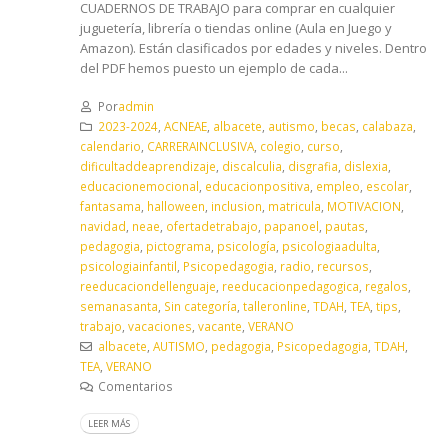
CUADERNOS DE TRABAJO para comprar en cualquier
juguetería, librería o tiendas online (Aula en Juego y
Amazon). Están clasificados por edades y niveles. Dentro
del PDF hemos puesto un ejemplo de cada...
Por
admin
2023-2024
,
ACNEAE
,
albacete
,
autismo
,
becas
,
calabaza
,
calendario
,
CARRERAINCLUSIVA
,
colegio
,
curso
,
dificultaddeaprendizaje
,
discalculia
,
disgrafia
,
dislexia
,
educacionemocional
,
educacionpositiva
,
empleo
,
escolar
,
fantasama
,
halloween
,
inclusion
,
matricula
,
MOTIVACION
,
navidad
,
neae
,
ofertadetrabajo
,
papanoel
,
pautas
,
pedagogia
,
pictograma
,
psicología
,
psicologiaadulta
,
psicologiainfantil
,
Psicopedagogia
,
radio
,
recursos
,
reeducaciondellenguaje
,
reeducacionpedagogica
,
regalos
,
semanasanta
,
Sin categoría
,
talleronline
,
TDAH
,
TEA
,
tips
,
trabajo
,
vacaciones
,
vacante
,
VERANO
albacete
,
AUTISMO
,
pedagogia
,
Psicopedagogia
,
TDAH
,
TEA
,
VERANO
Comentarios
LEER MÁS