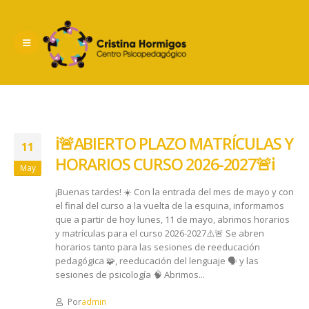
ℹ️🚨ABIERTO PLAZO MATRÍCULAS Y
11
HORARIOS CURSO 2026-2027🚨ℹ️
May
¡Buenas tardes! ☀️ Con la entrada del mes de mayo y con
el final del curso a la vuelta de la esquina, informamos
que a partir de hoy lunes, 11 de mayo, abrimos horarios
y matrículas para el curso 2026-2027⚠️🚨 Se abren
horarios tanto para las sesiones de reeducación
pedagógica 🧩, reeducación del lenguaje 🗣️ y las
sesiones de psicología 🧠 Abrimos...
Por
admin