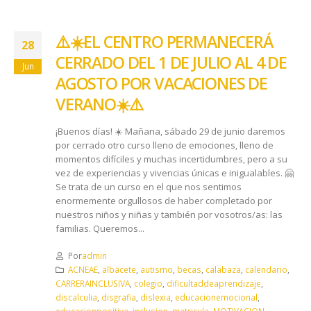
⚠️☀️​ EL CENTRO PERMANECERÁ
28
CERRADO DEL 1 DE JULIO AL 4 DE
Jun
AGOSTO POR VACACIONES DE
VERANO ☀️​⚠️
¡Buenos días! ☀️ Mañana, sábado 29 de junio daremos
por cerrado otro curso lleno de emociones, lleno de
momentos difíciles y muchas incertidumbres, pero a su
vez de experiencias y vivencias únicas e inigualables. 🤗
Se trata de un curso en el que nos sentimos
enormemente orgullosos de haber completado por
nuestros niños y niñas y también por vosotros/as: las
familias. Queremos...
Por
admin
ACNEAE
,
albacete
,
autismo
,
becas
,
calabaza
,
calendario
,
CARRERAINCLUSIVA
,
colegio
,
dificultaddeaprendizaje
,
discalculia
,
disgrafia
,
dislexia
,
educacionemocional
,
educacionpositiva
,
inclusion
,
matricula
,
MOTIVACION
,