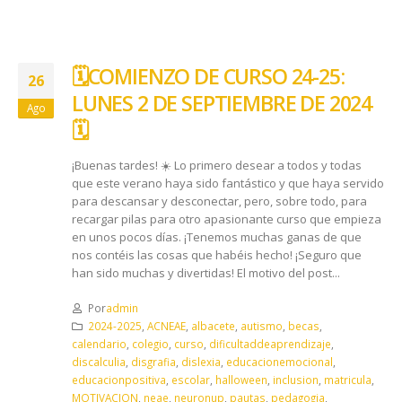
🗓️​COMIENZO DE CURSO 24-25:
26
LUNES 2 DE SEPTIEMBRE DE 2024
Ago
🗓️​
¡Buenas tardes! ☀️ Lo primero desear a todos y todas
que este verano haya sido fantástico y que haya servido
para descansar y desconectar, pero, sobre todo, para
recargar pilas para otro apasionante curso que empieza
en unos pocos días. ¡Tenemos muchas ganas de que
nos contéis las cosas que habéis hecho! ¡Seguro que
han sido muchas y divertidas! El motivo del post...
Por
admin
2024-2025
,
ACNEAE
,
albacete
,
autismo
,
becas
,
calendario
,
colegio
,
curso
,
dificultaddeaprendizaje
,
discalculia
,
disgrafia
,
dislexia
,
educacionemocional
,
educacionpositiva
,
escolar
,
halloween
,
inclusion
,
matricula
,
MOTIVACION
,
neae
,
neuronup
,
pautas
,
pedagogia
,