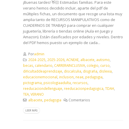
¡Buenas tardes! 👋🏻 Estimadas familias. Para este
verano hemos decidido incluir, aparte del pdf de
múltiples fichas, un documento que recoge una lista muy
amplia tanto de RECURSOS MANIPULATIVOS como de
CUADERNOS DE TRABAJO para comprar en cualquier
juguetería, librería o tiendas online (Aula en Juego y
Amazon). Están clasificados por edades y niveles. Dentro
del PDF hemos puesto un ejemplo de cada...
Por
admin
2024-2025
,
2025-2026
,
ACNEAE
,
albacete
,
autismo
,
becas
,
calendario
,
CARRERAINCLUSIVA
,
colegio
,
curso
,
dificultaddeaprendizaje
,
discalculia
,
disgrafia
,
dislexia
,
educacionemocional
,
inclusion
,
neae
,
pedagogia
,
pictograma
,
psicologiaadulta
,
recursos
,
reeducaciondellenguaje
,
reeducacionpedagogica
,
TDAH
,
TEA
,
VERANO
albacete
,
pedagogia
Comentarios
LEER MÁS