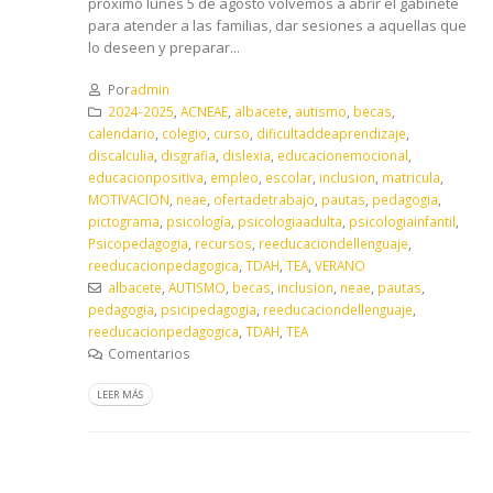
próximo lunes 5 de agosto volvemos a abrir el gabinete
para atender a las familias, dar sesiones a aquellas que
lo deseen y preparar...
Por
admin
2024-2025
,
ACNEAE
,
albacete
,
autismo
,
becas
,
calendario
,
colegio
,
curso
,
dificultaddeaprendizaje
,
discalculia
,
disgrafia
,
dislexia
,
educacionemocional
,
educacionpositiva
,
empleo
,
escolar
,
inclusion
,
matricula
,
MOTIVACION
,
neae
,
ofertadetrabajo
,
pautas
,
pedagogia
,
pictograma
,
psicología
,
psicologiaadulta
,
psicologiainfantil
,
Psicopedagogia
,
recursos
,
reeducaciondellenguaje
,
reeducacionpedagogica
,
TDAH
,
TEA
,
VERANO
albacete
,
AUTISMO
,
becas
,
inclusion
,
neae
,
pautas
,
pedagogia
,
psicipedagogia
,
reeducaciondellenguaje
,
reeducacionpedagogica
,
TDAH
,
TEA
Comentarios
LEER MÁS