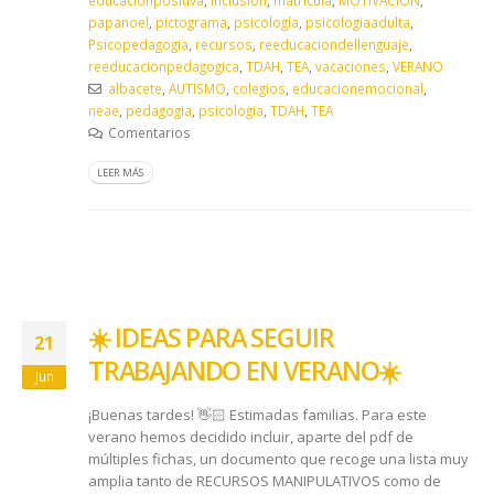
papanoel
,
pictograma
,
psicología
,
psicologiaadulta
,
Psicopedagogia
,
recursos
,
reeducaciondellenguaje
,
reeducacionpedagogica
,
TDAH
,
TEA
,
vacaciones
,
VERANO
albacete
,
AUTISMO
,
colegios
,
educacionemocional
,
neae
,
pedagogia
,
psicologia
,
TDAH
,
TEA
Comentarios
LEER MÁS
☀️​ IDEAS PARA SEGUIR
21
TRABAJANDO EN VERANO ☀️​
Jun
¡Buenas tardes! 👋🏻 Estimadas familias. Para este
verano hemos decidido incluir, aparte del pdf de
múltiples fichas, un documento que recoge una lista muy
amplia tanto de RECURSOS MANIPULATIVOS como de