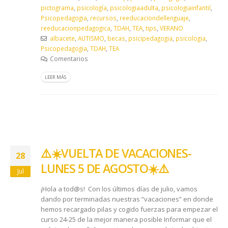
pictograma
,
psicología
,
psicologiaadulta
,
psicologiainfantil
,
Psicopedagogia
,
recursos
,
reeducaciondellenguaje
,
reeducacionpedagogica
,
TDAH
,
TEA
,
tips
,
VERANO
albacete
,
AUTISMO
,
becas
,
psicipedagogia
,
psicologia
,
Psicopedagogia
,
TDAH
,
TEA
Comentarios
LEER MÁS
​⚠️​☀️​ VUELTA DE VACACIONES-
28
LUNES 5 DE AGOSTO ​☀️​⚠️​
Jul
¡Hola a tod@s! Con los últimos días de julio, vamos
dando por terminadas nuestras “vacaciones” en donde
hemos recargado pilas y cogido fuerzas para empezar el
curso 24-25 de la mejor manera posible Informar que el