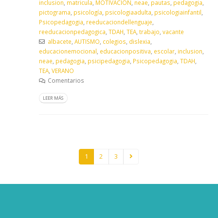
inclusion
,
matricula
,
MOTIVACION
,
neae
,
pautas
,
pedagogia
,
pictograma
,
psicología
,
psicologiaadulta
,
psicologiainfantil
,
Psicopedagogia
,
reeducaciondellenguaje
,
reeducacionpedagogica
,
TDAH
,
TEA
,
trabajo
,
vacante
albacete
,
AUTISMO
,
colegios
,
dislexia
,
educacionemocional
,
educacionpositiva
,
escolar
,
inclusion
,
neae
,
pedagogia
,
psicipedagogia
,
Psicopedagogia
,
TDAH
,
TEA
,
VERANO
Comentarios
LEER MÁS
1
2
3