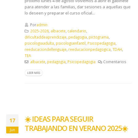
próximo lunes 4 de agosto volvemos a abrir el gabinete
para atender a las familias, dar sesiones a aquellas que
lo deseen y preparar el curso oficial...
Por
admin
2025-2026
,
albacete
,
calendario
,
dificultaddeaprendizaje
,
pedagogia
,
pictograma
,
psicologiaadulta
,
psicologiainfantil
,
Psicopedagogia
,
reeducaciondellenguaje
,
reeducacionpedagogica
,
TDAH
,
TEA
albacete
,
pedagogia
,
Psicopedagogia
Comentarios
LEER MÁS
☀️​ IDEAS PARA SEGUIR
17
TRABAJANDO EN VERANO 2025☀️​
Jun