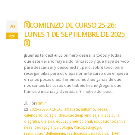
🗓️​COMIENZO DE CURSO 25-26:
20
LUNES 1 DE SEPTIEMBRE DE 2025
Ago
🗓️​
¡Buenas tardes! ☀️ Lo primero desear a todos y todas
que este verano haya sido fantástico y que haya servido
para descansar y desconectar, pero, sobre todo, para
recargar pilas para otro apasionante curso que empieza
en unos pocos días. ¡Tenemos muchas ganas de que
nos contéis las cosas que habéis hecho! ¡Seguro que
han sido muchas y divertidas! El motivo del post...
Por
admin
2025-2026
,
ACNEAE
,
albacete
,
autismo
,
becas
,
calendario
,
colegio
,
dificultaddeaprendizaje
,
discalculia
,
disgrafia
,
dislexia
,
educacionemocional
,
educacionpositiva
,
neae
,
pedagogia
,
psicología
,
Psicopedagogia
,
reeducaciondellenguaje
,
reeducacionpedagogica
,
TDAH
,