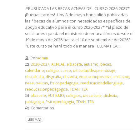
*PUBLICADA LAS BECAS ACNEAE DEL CURSO 2026-2027*
¡Buenas tardes! Hoy 8 de mayo han salido publicadas
las *becas de alumnos con necesidades específicas de
apoyo educativo para el curso 2026-2027* *El plazo de
solicitudes que da el ministerio de educación es desde el
19 de mayo de 2026 hasta el 10 de septiembre de 2026*
*Este curso se hará todo de manera TELEMÁTICA,...
Por
admin
2026-2027
,
ACNEAE
,
albacete
,
autismo
,
becas
,
calendario
,
colegio
,
curso
,
dificultaddeaprendizaje
,
discalculia
,
disgrafia
,
dislexia
,
educacionpositiva
,
inclusion
,
neae
,
pautas
,
Psicopedagogia
,
reeducaciondellenguaje
,
reeducacionpedagogica
,
TDAH
,
TEA
albacete
,
AUTISMO
,
colegios
,
discalculia
,
dislexia
,
pedagogia
,
Psicopedagogia
,
TDAH
,
TEA
Comentarios
LEER MÁS