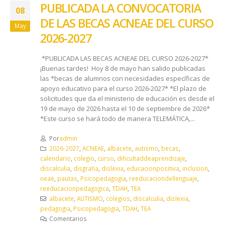
PUBLICADA LA CONVOCATORIA
08
DE LAS BECAS ACNEAE DEL CURSO
May
2026-2027
*PUBLICADA LAS BECAS ACNEAE DEL CURSO 2026-2027*
¡Buenas tardes! Hoy 8 de mayo han salido publicadas
las *becas de alumnos con necesidades específicas de
apoyo educativo para el curso 2026-2027* *El plazo de
solicitudes que da el ministerio de educación es desde el
19 de mayo de 2026 hasta el 10 de septiembre de 2026*
*Este curso se hará todo de manera TELEMÁTICA,...
Por
admin
2026-2027
,
ACNEAE
,
albacete
,
autismo
,
becas
,
calendario
,
colegio
,
curso
,
dificultaddeaprendizaje
,
discalculia
,
disgrafia
,
dislexia
,
educacionpositiva
,
inclusion
,
neae
,
pautas
,
Psicopedagogia
,
reeducaciondellenguaje
,
reeducacionpedagogica
,
TDAH
,
TEA
albacete
,
AUTISMO
,
colegios
,
discalculia
,
dislexia
,
pedagogia
,
Psicopedagogia
,
TDAH
,
TEA
Comentarios