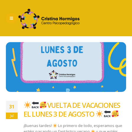
VUELTA DE VACACIONES
31
EL LUNES 3 DE AGOSTO
Jul
¡Buenas tardes!
Lo primero de todo, esperamos que
estéis pasando un fantástico verano
y que estéis