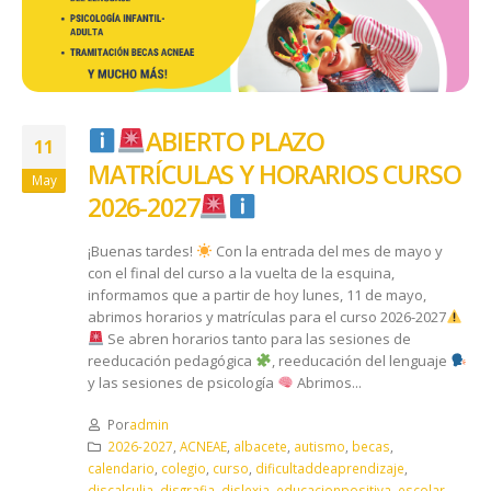
ABIERTO PLAZO
11
MATRÍCULAS Y HORARIOS CURSO
May
2026-2027
¡Buenas tardes!
Con la entrada del mes de mayo y
con el final del curso a la vuelta de la esquina,
informamos que a partir de hoy lunes, 11 de mayo,
abrimos horarios y matrículas para el curso 2026-2027
Se abren horarios tanto para las sesiones de
reeducación pedagógica
, reeducación del lenguaje
y las sesiones de psicología
Abrimos...
Por
admin
2026-2027
,
ACNEAE
,
albacete
,
autismo
,
becas
,
calendario
,
colegio
,
curso
,
dificultaddeaprendizaje
,
discalculia
,
disgrafia
,
dislexia
,
educacionpositiva
,
escolar
,