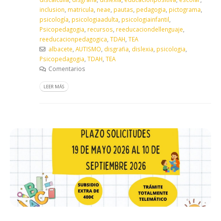
inclusion
,
matricula
,
neae
,
pautas
,
pedagogia
,
pictograma
,
psicología
,
psicologiaadulta
,
psicologiainfantil
,
Psicopedagogia
,
recursos
,
reeducaciondellenguaje
,
reeducacionpedagogica
,
TDAH
,
TEA
albacete
,
AUTISMO
,
disgrafia
,
dislexia
,
psicologia
,
Psicopedagogia
,
TDAH
,
TEA
Comentarios
LEER MÁS