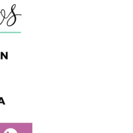
Y
AYUDAS
HAY,
PLAZOS,
FORMA
DE
TRAMITARLAS
ETC