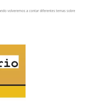
(ONDACERO)
ALBACETE
ndo volveremos a contar diferentes temas sobre
EL
29-
3-
2022
CON
DAVID
LÓPEZ
SOBRE
LAS
BECAS
MEC:
QUÉ
SON,
QUÉ
TIPOS
DE
BECAS