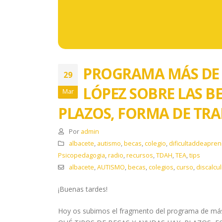
PROGRAMA MÁS DE U
29
LÓPEZ SOBRE LAS BE
Mar
PLAZOS, FORMA DE TRA
Por
admin
albacete
,
autismo
,
becas
,
colegio
,
dificultaddeapren
Psicopedagogia
,
radio
,
recursos
,
TDAH
,
TEA
,
tips
albacete
,
AUTISMO
,
becas
,
colegios
,
curso
,
discalcul
¡Buenas tardes!
Hoy os subimos el fragmento del programa de má