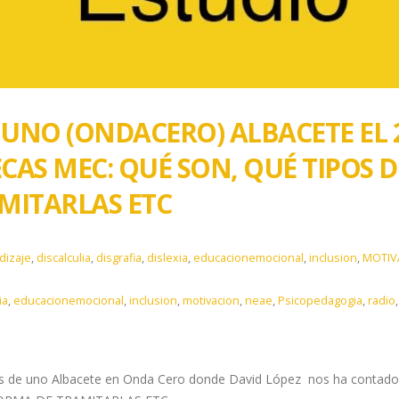
NO (ONDACERO) ALBACETE EL 2
CAS MEC: QUÉ SON, QUÉ TIPOS D
MITARLAS ETC
dizaje
,
discalculia
,
disgrafia
,
dislexia
,
educacionemocional
,
inclusion
,
MOTIV
ia
,
educacionemocional
,
inclusion
,
motivacion
,
neae
,
Psicopedagogia
,
radio
s de uno Albacete en Onda Cero donde David López nos ha contad