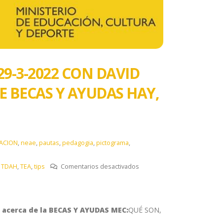
9-3-2022 CON DAVID
E BECAS Y AYUDAS HAY,
ACION
,
neae
,
pautas
,
pedagogia
,
pictograma
,
en
,
TDAH
,
TEA
,
tips
Comentarios desactivados
PROGRAMA
MÁS
DE
o
acerca de la BECAS Y AYUDAS MEC:
QUÉ SON,
UNO