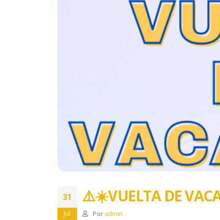
⚠️☀️ VUELTA DE VACA
31
Jul
Por
admin