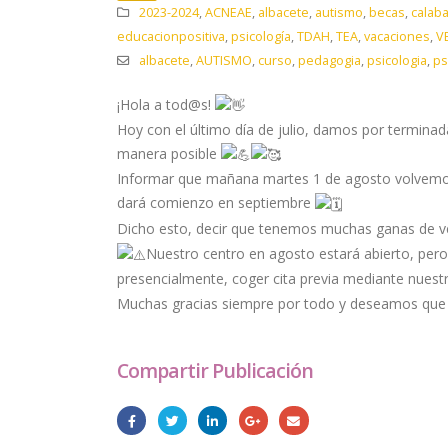
2023-2024
,
ACNEAE
,
albacete
,
autismo
,
becas
,
calab
educacionpositiva
,
psicología
,
TDAH
,
TEA
,
vacaciones
,
V
albacete
,
AUTISMO
,
curso
,
pedagogia
,
psicologia
,
ps
¡Hola a tod@s!
Hoy con el último día de julio, damos por termina
manera posible
Informar que mañana martes 1 de agosto volvemos a 
dará comienzo en septiembre
Dicho esto, decir que tenemos muchas ganas de ve
Nuestro centro en agosto estará abierto, pero
presencialmente, coger cita previa mediante nues
Muchas gracias siempre por todo y deseamos que 
Compartir Publicación