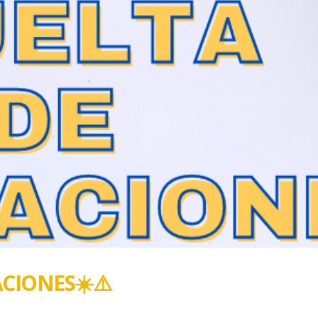
CIONES☀️ ⚠️