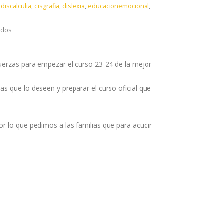
,
discalculia
,
disgrafia
,
dislexia
,
educacionemocional
,
en
ados
⚠️
☀️
uerzas para empezar el curso 23-24 de la mejor
VUELTA
DE
s que lo deseen y preparar el curso oficial que
VACACIONES
☀️
⚠️
 lo que pedimos a las familias que para acudir