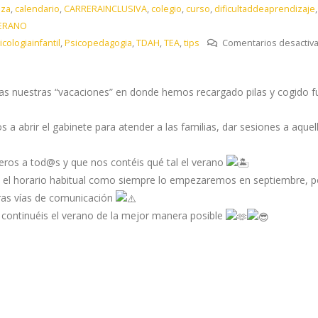
aza
,
calendario
,
CARRERAINCLUSIVA
,
colegio
,
curso
,
dificultaddeaprendizaje
ERANO
icologiainfantil
,
Psicopedagogia
,
TDAH
,
TEA
,
tips
Comentarios desactiv
das nuestras “vacaciones” en donde hemos recargado pilas y cogido f
abrir el gabinete para atender a las familias, dar sesiones a aquella
ros a tod@s y que nos contéis qué tal el verano
 el horario habitual como siempre lo empezaremos en septiembre, por
tras vías de comunicación
continuéis el verano de la mejor manera posible