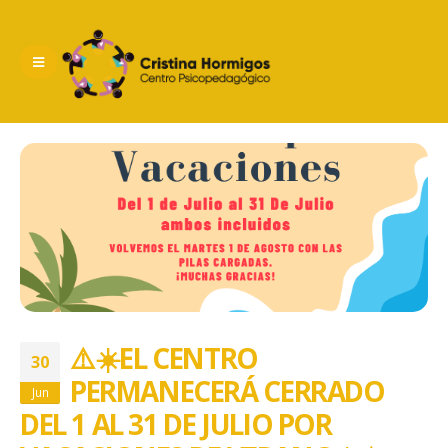
⚠️☀️ EL CENTRO
30
PERMANECERÁ CERRADO
Jun
DEL 1 AL 31 DE JULIO POR