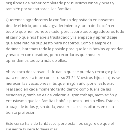
orgullosos de haber completado por nuestros niños y niñas y
AL
también por vosotros/as: las familias.
31
DE
Queremos agradeceros la confianza depositada en nosotros
JULIO
desde el inicio, por cada agradecimiento y tanta dedicación en
POR
todo lo que hemos necesitado, pero, sobre todo, agradeceros todo
VACACIONES
el cariño que nos habéis trasladado y la empatía y aprendizaje
DE
que este reto ha supuesto para nosotros. Como siempre os
VERANO
decimos, haremos todo lo posible para que los niños/as aprendan
☀️
y avancen con nosotros, pero recordaros que nosotros
⚠️
aprendemos todavía más de ellos.
Ahora toca descansar, disfrutar lo que se pueda y recargar pilas
para empezar a tope con el curso 23-24. Vuestros hijos e hijas se
merecen las vacaciones más que ningún año, por el esfuerzo
realizado en cada momento tanto dentro como fuera de las
sesiones y, también es de valorar, el gran trabajo, motivación y
entusiasmo que las familias habéis puesto junto a ellos. Esto es
trabajo de todos y, sin duda, vosotros sois los pilares en esta
bonita profesión.
Este curso ha sido fantástico, pero estamos seguro de que el
siguiente lo será todavía más.