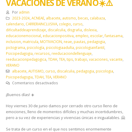
VACACIONES DE VERANO☀️ ⚠️
Por
admin
2023-2024
,
ACNEAE
,
albacete
,
autismo
,
becas
,
calabaza
,
calendario
,
CARRERAINCLUSIVA
,
colegio
,
curso
,
dificultaddeaprendizaje
,
discalculia
,
disgrafia
,
dislexia
,
educacionemocional
,
educacionpositiva
,
empleo
,
escolar
,
fantasama
,
inclusion
,
matricula
,
MOTIVACION
,
neae
,
pautas
,
pedagogia
,
pictograma
,
psicología
,
psicologiaadulta
,
psicologiainfantil
,
Psicopedagogia
,
recursos
,
reeducaciondellenguaje
,
reeducacionpedagogica
,
TDAH
,
TEA
,
tips
,
trabajo
,
vacaciones
,
vacante
,
VERANO
albacete
,
AUTISMO
,
curso
,
discalculia
,
pedagogia
,
psicologia
,
Psicopedagogia
,
TDAH
,
TEA
,
VERANO
en
Comentarios desactivados
⚠️
¡Buenos días! ☀️
☀️
EL
Hoy viernes 30 de junio damos por cerrado otro curso lleno de
CENTRO
emociones, lleno de momentos difíciles y muchas incertidumbres,
PERMANECERÁ
pero a su vez de experiencias y vivencias únicas e inigualables. 🤗
CERRADO
DEL
Se trata de un curso en el que nos sentimos enormemente
1