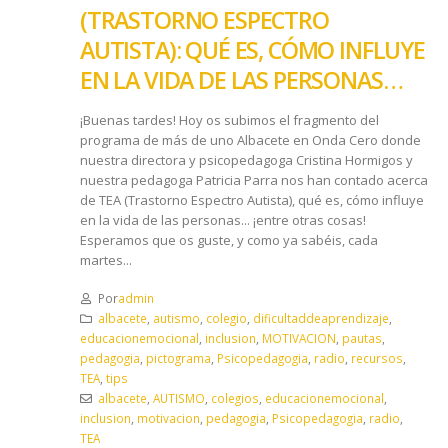
(TRASTORNO ESPECTRO
AUTISTA): QUÉ ES, CÓMO INFLUYE
EN LA VIDA DE LAS PERSONAS…
¡Buenas tardes! Hoy os subimos el fragmento del
programa de más de uno Albacete en Onda Cero donde
nuestra directora y psicopedagoga Cristina Hormigos y
nuestra pedagoga Patricia Parra nos han contado acerca
de TEA (Trastorno Espectro Autista), qué es, cómo influye
en la vida de las personas... ¡entre otras cosas!
Esperamos que os guste, y como ya sabéis, cada
martes...
Por
admin
albacete
,
autismo
,
colegio
,
dificultaddeaprendizaje
,
educacionemocional
,
inclusion
,
MOTIVACION
,
pautas
,
pedagogia
,
pictograma
,
Psicopedagogia
,
radio
,
recursos
,
TEA
,
tips
albacete
,
AUTISMO
,
colegios
,
educacionemocional
,
inclusion
,
motivacion
,
pedagogia
,
Psicopedagogia
,
radio
,
TEA