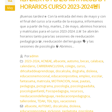
02
HORARIOS CURSO 2023-2024🚨ℹ️
May
¡Buenas tardes!☀️ Con la entrada del mes de mayo y con
el final del curso a la vuelta de la esquina, informamos
que a partir de hoy, martes, 2 de mayo, abrimos horarios
y matrículas para el curso 2023-2024 ⚠️🚨 Se abrirán
horarios tanto para las sesiones de reeducación
pedagógica 🧩, reeducación del lenguaje 🗣️ y las
sesiones de psicología 🧠 Abrimos...
Por
admin
2023-2024
,
ACNEAE
,
albacete
,
autismo
,
becas
,
calabaza
,
calendario
,
CARRERAINCLUSIVA
,
colegio
,
curso
,
dificultaddeaprendizaje
,
discalculia
,
disgrafia
,
dislexia
,
educacionemocional
,
educacionpositiva
,
empleo
,
escolar
,
fantasama
,
matricula
,
MOTIVACION
,
neae
,
pautas
,
pedagogia
,
pictograma
,
psicología
,
psicologiaadulta
,
psicologiainfantil
,
Psicopedagogia
,
recursos
,
reeducaciondellenguaje
,
reeducacionpedagogica
,
talleronline
,
TDAH
,
TEA
,
tips
,
vacaciones
albacete
,
AUTISMO
,
discalculia
,
dislexia
,
educacionpositiva
,
inclusion
,
pedagogia
,
psicologia
,