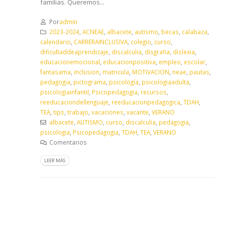
familias. Queremos...
Por
admin
2023-2024
,
ACNEAE
,
albacete
,
autismo
,
becas
,
calabaza
,
calendario
,
CARRERAINCLUSIVA
,
colegio
,
curso
,
dificultaddeaprendizaje
,
discalculia
,
disgrafia
,
dislexia
,
educacionemocional
,
educacionpositiva
,
empleo
,
escolar
,
fantasama
,
inclusion
,
matricula
,
MOTIVACION
,
neae
,
pautas
,
pedagogia
,
pictograma
,
psicología
,
psicologiaadulta
,
psicologiainfantil
,
Psicopedagogia
,
recursos
,
reeducaciondellenguaje
,
reeducacionpedagogica
,
TDAH
,
TEA
,
tips
,
trabajo
,
vacaciones
,
vacante
,
VERANO
albacete
,
AUTISMO
,
curso
,
discalculia
,
pedagogia
,
psicologia
,
Psicopedagogia
,
TDAH
,
TEA
,
VERANO
Comentarios
LEER MÁS