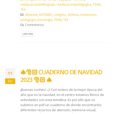
reeducaciondellenguaje
,
reeducacionpedagogica
,
TDAH
,
TEA
albacete
,
AUTISMO
,
colegios
,
dislexia
,
motivacion
,
pedagogia
,
psicologia
,
TDAH
,
TEA
Comentarios
LEER MÁS
🎄 🎅🏻 CUADERNO DE NAVIDAD
11
2023 🎅🏻 🎄
Dic
¡Buenas noches! 🌙 Con motivo de la mejor época del
año que es la navidad, en el centro estamos llenos de
actividades con esta temática. Es por ello que os
subimos en pdf un cuaderno de donde encontraréis
diferentes recursos de atención, memoria visual,