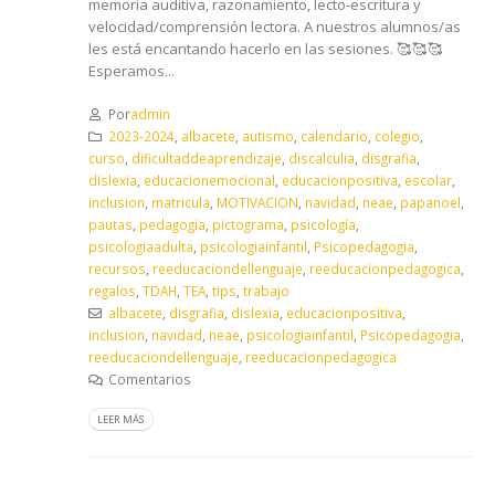
memoria auditiva, razonamiento, lecto-escritura y
velocidad/comprensión lectora. A nuestros alumnos/as
les está encantando hacerlo en las sesiones. 🥰 🥰 🥰
Esperamos...
Por
admin
2023-2024
,
albacete
,
autismo
,
calendario
,
colegio
,
curso
,
dificultaddeaprendizaje
,
discalculia
,
disgrafia
,
dislexia
,
educacionemocional
,
educacionpositiva
,
escolar
,
inclusion
,
matricula
,
MOTIVACION
,
navidad
,
neae
,
papanoel
,
pautas
,
pedagogia
,
pictograma
,
psicología
,
psicologiaadulta
,
psicologiainfantil
,
Psicopedagogia
,
recursos
,
reeducaciondellenguaje
,
reeducacionpedagogica
,
regalos
,
TDAH
,
TEA
,
tips
,
trabajo
albacete
,
disgrafia
,
dislexia
,
educacionpositiva
,
inclusion
,
navidad
,
neae
,
psicologiainfantil
,
Psicopedagogia
,
reeducaciondellenguaje
,
reeducacionpedagogica
Comentarios
LEER MÁS