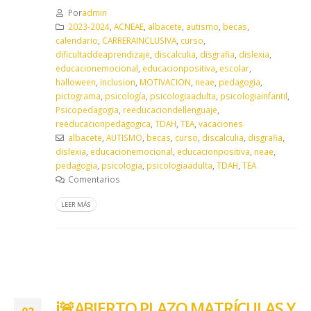
Por
admin
2023-2024
,
ACNEAE
,
albacete
,
autismo
,
becas
,
calendario
,
CARRERAINCLUSIVA
,
curso
,
dificultaddeaprendizaje
,
discalculia
,
disgrafia
,
dislexia
,
educacionemocional
,
educacionpositiva
,
escolar
,
halloween
,
inclusion
,
MOTIVACION
,
neae
,
pedagogia
,
pictograma
,
psicología
,
psicologiaadulta
,
psicologiainfantil
,
Psicopedagogia
,
reeducaciondellenguaje
,
reeducacionpedagogica
,
TDAH
,
TEA
,
vacaciones
albacete
,
AUTISMO
,
becas
,
curso
,
discalculia
,
disgrafia
,
dislexia
,
educacionemocional
,
educacionpositiva
,
neae
,
pedagogia
,
psicologia
,
psicologiaadulta
,
TDAH
,
TEA
Comentarios
LEER MÁS
ℹ️🚨ABIERTO PLAZO MATRÍCULAS Y