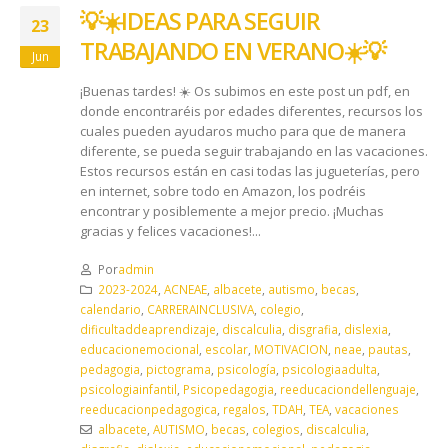
💡☀️ IDEAS PARA SEGUIR
23
TRABAJANDO EN VERANO☀️ 💡
Jun
¡Buenas tardes! ☀️ Os subimos en este post un pdf, en
donde encontraréis por edades diferentes, recursos los
cuales pueden ayudaros mucho para que de manera
diferente, se pueda seguir trabajando en las vacaciones.
Estos recursos están en casi todas las jugueterías, pero
en internet, sobre todo en Amazon, los podréis
encontrar y posiblemente a mejor precio. ¡Muchas
gracias y felices vacaciones!...
Por
admin
2023-2024
,
ACNEAE
,
albacete
,
autismo
,
becas
,
calendario
,
CARRERAINCLUSIVA
,
colegio
,
dificultaddeaprendizaje
,
discalculia
,
disgrafia
,
dislexia
,
educacionemocional
,
escolar
,
MOTIVACION
,
neae
,
pautas
,
pedagogia
,
pictograma
,
psicología
,
psicologiaadulta
,
psicologiainfantil
,
Psicopedagogia
,
reeducaciondellenguaje
,
reeducacionpedagogica
,
regalos
,
TDAH
,
TEA
,
vacaciones
albacete
,
AUTISMO
,
becas
,
colegios
,
discalculia
,