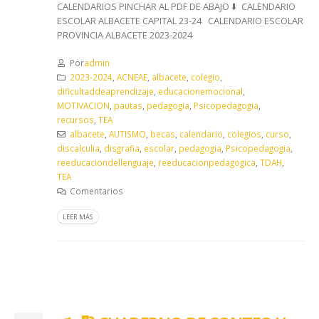
CALENDARIOS PINCHAR AL PDF DE ABAJO ⬇️​ CALENDARIO
ESCOLAR ALBACETE CAPITAL 23-24 CALENDARIO ESCOLAR
PROVINCIA ALBACETE 2023-2024
Por
admin
2023-2024
,
ACNEAE
,
albacete
,
colegio
,
dificultaddeaprendizaje
,
educacionemocional
,
MOTIVACION
,
pautas
,
pedagogia
,
Psicopedagogia
,
recursos
,
TEA
albacete
,
AUTISMO
,
becas
,
calendario
,
colegios
,
curso
,
discalculia
,
disgrafia
,
escolar
,
pedagogia
,
Psicopedagogia
,
reeducaciondellenguaje
,
reeducacionpedagogica
,
TDAH
,
TEA
Comentarios
LEER MÁS