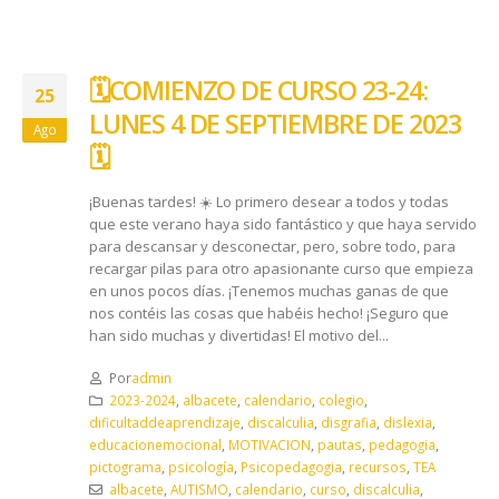
🗓️ COMIENZO DE CURSO 23-24:
25
LUNES 4 DE SEPTIEMBRE DE 2023
Ago
🗓️
¡Buenas tardes! ☀️ Lo primero desear a todos y todas
que este verano haya sido fantástico y que haya servido
para descansar y desconectar, pero, sobre todo, para
recargar pilas para otro apasionante curso que empieza
en unos pocos días. ¡Tenemos muchas ganas de que
nos contéis las cosas que habéis hecho! ¡Seguro que
han sido muchas y divertidas! El motivo del...
Por
admin
2023-2024
,
albacete
,
calendario
,
colegio
,
dificultaddeaprendizaje
,
discalculia
,
disgrafia
,
dislexia
,
educacionemocional
,
MOTIVACION
,
pautas
,
pedagogia
,
pictograma
,
psicología
,
Psicopedagogia
,
recursos
,
TEA
albacete
,
AUTISMO
,
calendario
,
curso
,
discalculia
,