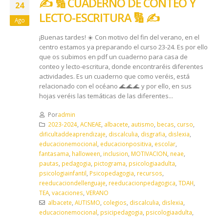
✍️ 🔢 CUADERNO DE CONTEO Y
24
LECTO-ESCRITURA 🔢 ✍️
Ago
¡Buenas tardes! ☀️ Con motivo del fin del verano, en el
centro estamos ya preparando el curso 23-24. Es por ello
que os subimos en pdf un cuaderno para casa de
conteo y lecto-escritura, donde encontraréis diferentes
actividades. Es un cuaderno que como veréis, está
relacionado con el océano 🌊 🌊 🌊 y por ello, en sus
hojas veréis las temáticas de las diferentes...
Por
admin
2023-2024
,
ACNEAE
,
albacete
,
autismo
,
becas
,
curso
,
dificultaddeaprendizaje
,
discalculia
,
disgrafia
,
dislexia
,
educacionemocional
,
educacionpositiva
,
escolar
,
fantasama
,
halloween
,
inclusion
,
MOTIVACION
,
neae
,
pautas
,
pedagogia
,
pictograma
,
psicologiaadulta
,
psicologiainfantil
,
Psicopedagogia
,
recursos
,
reeducaciondellenguaje
,
reeducacionpedagogica
,
TDAH
,
TEA
,
vacaciones
,
VERANO
albacete
,
AUTISMO
,
colegios
,
discalculia
,
dislexia
,
educacionemocional
,
psicipedagogia
,
psicologiaadulta
,