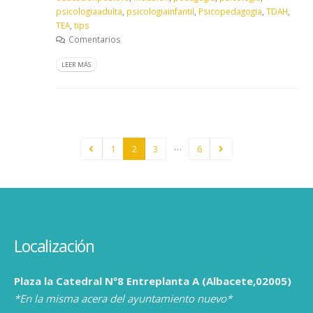
psicologiaadulta
,
psicologiainfantil
,
Psicopedagogia
,
TDAH
,
TEA
,
tips
Comentarios
LEER MÁS
…
1
2
3
6
Localización
Plaza la Catedral Nº8 Entreplanta A (Albacete,02005)
*En la misma acera del ayuntamiento nuevo*