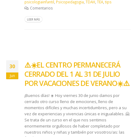
psicologiainfantil
,
Psicopedagogia
,
TDAH
,
TEA
,
tips
Comentarios
LEER MÁS
⚠️☀️ EL CENTRO PERMANECERÁ
30
CERRADO DEL 1 AL 31 DE JULIO
Jun
POR VACACIONES DE VERANO☀️ ⚠️
¡Buenos días! ☀️ Hoy viernes 30 de junio damos por
cerrado otro curso lleno de emociones, lleno de
momentos difíciles y muchas incertidumbres, pero a su
vez de experiencias y vivencias únicas e inigualables. 🤗
Se trata de un curso en el que nos sentimos
enormemente orgullosos de haber completado por
nuestros niños y niñas y también por vosotros/as: las