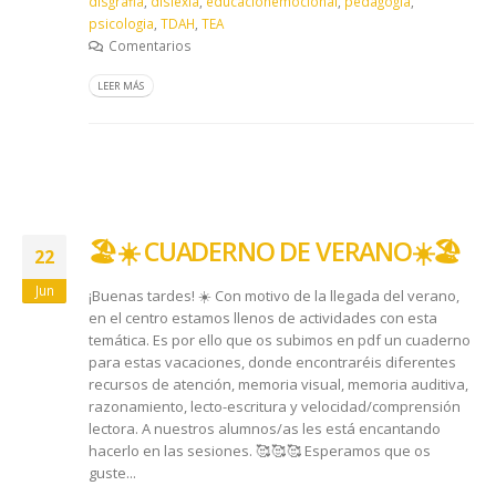
disgrafia
,
dislexia
,
educacionemocional
,
pedagogia
,
psicologia
,
TDAH
,
TEA
Comentarios
LEER MÁS
🏖️ ☀️ CUADERNO DE VERANO☀️ 🏖️
22
Jun
¡Buenas tardes! ☀️ Con motivo de la llegada del verano,
en el centro estamos llenos de actividades con esta
temática. Es por ello que os subimos en pdf un cuaderno
para estas vacaciones, donde encontraréis diferentes
recursos de atención, memoria visual, memoria auditiva,
razonamiento, lecto-escritura y velocidad/comprensión
lectora. A nuestros alumnos/as les está encantando
hacerlo en las sesiones. 🥰 🥰 🥰 Esperamos que os
guste...