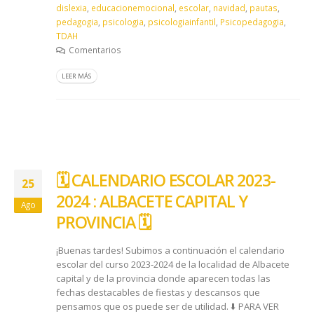
dislexia
,
educacionemocional
,
escolar
,
navidad
,
pautas
,
pedagogia
,
psicologia
,
psicologiainfantil
,
Psicopedagogia
,
TDAH
Comentarios
LEER MÁS
🗓️ CALENDARIO ESCOLAR 2023-
25
2024 : ALBACETE CAPITAL Y
Ago
PROVINCIA 🗓️
¡Buenas tardes! Subimos a continuación el calendario
escolar del curso 2023-2024 de la localidad de Albacete
capital y de la provincia donde aparecen todas las
fechas destacables de fiestas y descansos que
pensamos que os puede ser de utilidad. ⬇️​ PARA VER