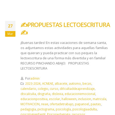
✍️​PROPUESTAS LECTOESCRITURA
27
✍️​
Mar
¡Buenas tardes! En estas vacaciones de semana santa,
os adjuntamos estas actividades para aquellas familias
que quieran y pueda practicar con sus peques la
lectoescritura de una forma más divertida y en familia!
RECURSO PINCHANDO ABAJO: PROPUESTAS
LECTOESCRITURA
Por
admin
2023-2024
,
ACNEAE
,
albacete
,
autismo
,
becas
,
calendario
,
colegio
,
curso
,
dificultaddeaprendizaje
,
discalculia
,
disgrafia
,
dislexia
,
educacionemocional
,
educacionpositiva
,
escolar
,
halloween
,
inclusion
,
matricula
,
MOTIVACION
,
neae
,
ofertadetrabajo
,
papanoel
,
pautas
,
pedagogia
,
pictograma
,
psicología
,
psicologiaadulta
,
psicologiainfantil
,
Psicopedagogia
,
recursos
,