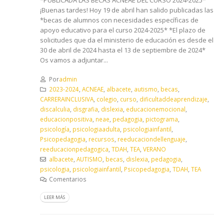
¡Buenas tardes! Hoy 19 de abril han salido publicadas las
*becas de alumnos con necesidades específicas de
apoyo educativo para el curso 2024-2025* *El plazo de
solicitudes que da el ministerio de educación es desde el
30 de abril de 2024 hasta el 13 de septiembre de 2024*
Os vamos a adjuntar...
Por
admin
2023-2024
,
ACNEAE
,
albacete
,
autismo
,
becas
,
CARRERAINCLUSIVA
,
colegio
,
curso
,
dificultaddeaprendizaje
,
discalculia
,
disgrafia
,
dislexia
,
educacionemocional
,
educacionpositiva
,
neae
,
pedagogia
,
pictograma
,
psicología
,
psicologiaadulta
,
psicologiainfantil
,
Psicopedagogia
,
recursos
,
reeducaciondellenguaje
,
reeducacionpedagogica
,
TDAH
,
TEA
,
VERANO
albacete
,
AUTISMO
,
becas
,
dislexia
,
pedagogia
,
psicologia
,
psicologiainfantil
,
Psicopedagogia
,
TDAH
,
TEA
Comentarios
LEER MÁS